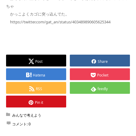
ちゃ
かっこよくカゴに突っ込んでた。
https://twitter.com/gat_an/status/403489890605625344
Post
Share
Hatena
Pocket
RSS
feedly
Pin it
みんなで考えよう
コメント:
0