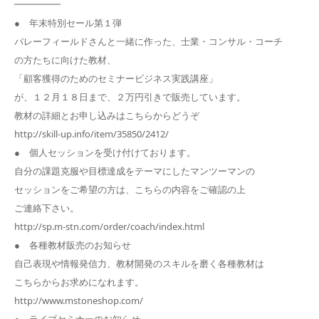
━━━━━
● 年末特別セール第１弾
バレーフィールドさんと一緒に作った、士業・コンサル・コーチ
の方たちに向けた教材、
「顧客獲得のためのセミナービジネス実践講座」
が、１２月１８日まで、２万円引きで販売しています。
教材の詳細とお申し込みはこちらからどうぞ
http://skill-up.info/item/35850/2412/
● 個人セッションを受け付けております。
自分の課題克服や目標達成をテーマにしたマンツーマンの
セッションをご希望の方は、こちらの内容をご確認の上
ご連絡下さい。
http://sp.m-stn.com/order/coach/index.html
● 各種教材販売のお知らせ
自己表現や情報発信力、教材開発のスキルを磨く各種教材は
こちらからお求めになれます。
http://www.mstoneshop.com/
● ライブセミナーのお知らせ