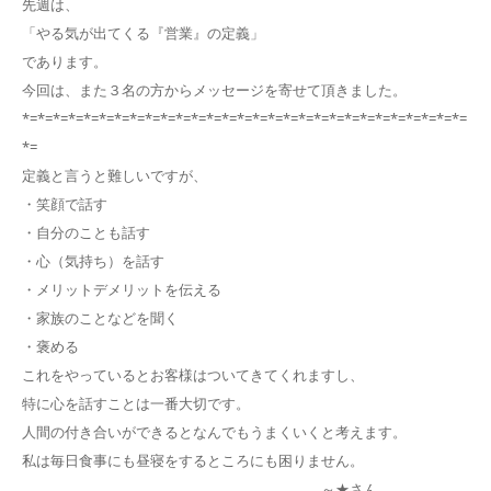
先週は、
「やる気が出てくる『営業』の定義」
であります。
今回は、また３名の方からメッセージを寄せて頂きました。
*=*=*=*=*=*=*=*=*=*=*=*=*=*=*=*=*=*=*=*=*=*=*=*=*=*=*=*=*=
*=
定義と言うと難しいですが、
・笑顔で話す
・自分のことも話す
・心（気持ち）を話す
・メリットデメリットを伝える
・家族のことなどを聞く
・褒める
これをやっているとお客様はついてきてくれますし、
特に心を話すことは一番大切です。
人間の付き合いができるとなんでもうまくいくと考えます。
私は毎日食事にも昼寝をするところにも困りません。
～★さん