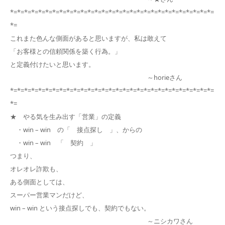
*=*=*=*=*=*=*=*=*=*=*=*=*=*=*=*=*=*=*=*=*=*=*=*=*=*=*=*=*=
*=
これまた色んな側面があると思いますが、私は敢えて
「お客様との信頼関係を築く行為。」
と定義付けたいと思います。
～horieさん
*=*=*=*=*=*=*=*=*=*=*=*=*=*=*=*=*=*=*=*=*=*=*=*=*=*=*=*=*=
*=
★ やる気を生み出す「営業」の定義
・win – win の「 接点探し 」、からの
・win – win 「 契約 」
つまり、
オレオレ詐欺も、
ある側面としては、
スーパー営業マンだけど、
win – win という接点探しでも、契約でもない。
～ニシカワさん