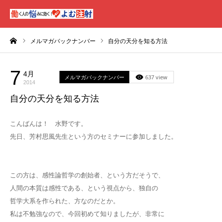
ーム
メルマガバックナンバー
自分の天分を知る方法
7
4月
メルマガバックナンバー
637 view
2014
自分の天分を知る方法
こんばんは！ 水野です。
先日、芳村思風先生という方のセミナーに参加しました。
この方は、感性論哲学の創始者、という方だそうで、
人間の本質は感性である、という視点から、独自の
哲学大系を作られた、方なのだとか。
私は不勉強なので、今回初めて知りましたが、非常に