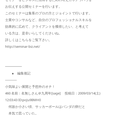
お伝えする公開セミナーを行います。
このセミナーは集客のプロの方とジョイントで行います。
士業やコンサルなど、自分のプロフェッショナルスキルを
効果的に広めて、クライアントを獲得したい、と考えて
いる方は、是非いらしてくださいね。
詳しくはこちらをご覧下さい。
http://seminar-biz.net/
━━━━━
● 編集後記
─────
小気味よい展開と予想外のオチ！
460 名前：名無しさん＠九周年[sage] 投稿日：2009/03/14(土)
12:03:43 ID:poJu9BMH0
何故か小さい頃、サッカーボールはパンダの卵だと
本気で思っていた。