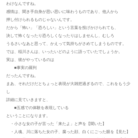
わけなんですね。
感情は、聞き手自身が思い思いに味わうものであり、他人から
押し付けられるものじゃないんです。
だから「怖い」「恐ろしい」という言葉を投げかけられても、
決して怖くなったり恐ろしくなったりはしませんし、むしろ
うるさいなあと思って、かえって気持ちがさめてしまうものです。
では、稲川さんは、いったいどのように語っていたでしょうか。
実は、彼がやっているのは
■事実の羅列
だったんですね。
まあ、それだけだとちょっと表現が大雑把過ぎるので、これをもう少
し
詳細に見ていきますと、
■五感での体験を表現している
ということになります。
・小さな女の子が言った「来たよ」と声を【聞いた】
・人魂、川に落ちた女の子、腐った顔、白くにごった眼を【見た】