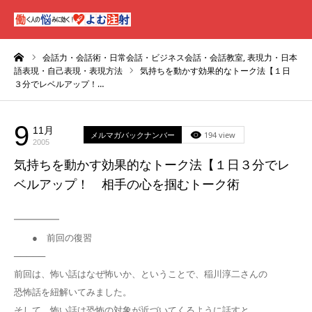
ーム
会話力・会話術・日常会話・ビジネス会話・会話教室,
表現力・日本
語表現・自己表現・表現方法
気持ちを動かす効果的なトーク法【１日
３分でレベルアップ！…
9
11月
メルマガバックナンバー
194 view
2005
気持ちを動かす効果的なトーク法【１日３分でレ
ベルアップ！ 相手の心を掴むトーク術
━━━━━
● 前回の復習
─────
前回は、怖い話はなぜ怖いか、ということで、稲川淳二さんの
恐怖話を紐解いてみました。
そして、怖い話は恐怖の対象が近づいてくるように話すと