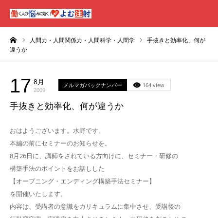
ーム
人間力・人間関係力・人間科学・人間学
手抜きと効率化、何が
違うか
17
8月
メルマガバックナンバー
164 view
2009
手抜きと効率化、何が違うか
おはようございます。水野です。
本編の前にセミナーのお知らせを。
8月26日に、講師をされている方向けに、セミナー・研修の
構築手法のポイントをお話しした
【オープニング・エンディング構築手法セミナー】
を開催いたします。
内容は、受講者の意識をカリキュラムに集中させ、受講後の