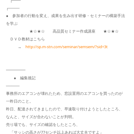
┌────
● 参加者の行動を変え、成果を生み出す研修・セミナーの構築手法
を学ぶ
★☆★☆ 高品質セミナー作成講座 ★☆★☆
ＤＶＤ教材はこちら
→
http://sp.m-stn.com/seminar/semsem/?sid=3t
━━━━━
● 編集後記
─────
事務所のエアコンが壊れたため、窓設置用のエアコンを買ったのが
一昨日のこと。
昨日、配達されてきましたので、早速取り付けようとしたところ、
なんと、サイズが合わないことが判明。
売り場でも、サイズの確認をしたところ、
「サッシの高さが77センチ以上あれば大丈夫ですよ」