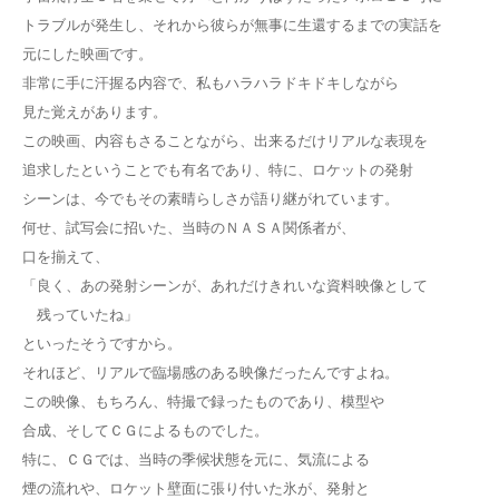
トラブルが発生し、それから彼らが無事に生還するまでの実話を
元にした映画です。
非常に手に汗握る内容で、私もハラハラドキドキしながら
見た覚えがあります。
この映画、内容もさることながら、出来るだけリアルな表現を
追求したということでも有名であり、特に、ロケットの発射
シーンは、今でもその素晴らしさが語り継がれています。
何せ、試写会に招いた、当時のＮＡＳＡ関係者が、
口を揃えて、
「良く、あの発射シーンが、あれだけきれいな資料映像として
残っていたね」
といったそうですから。
それほど、リアルで臨場感のある映像だったんですよね。
この映像、もちろん、特撮で録ったものであり、模型や
合成、そしてＣＧによるものでした。
特に、ＣＧでは、当時の季候状態を元に、気流による
煙の流れや、ロケット壁面に張り付いた氷が、発射と