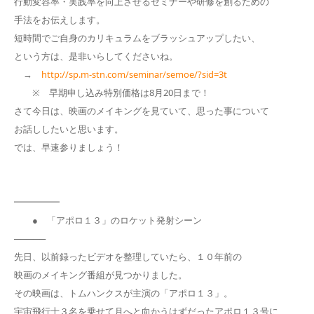
行動変容率・実践率を向上させるセミナーや研修を創るための
手法をお伝えします。
短時間でご自身のカリキュラムをブラッシュアップしたい、
という方は、是非いらしてくださいね。
→
http://sp.m-stn.com/seminar/semoe/?sid=3t
※ 早期申し込み特別価格は8月20日まで！
さて今日は、映画のメイキングを見ていて、思った事について
お話ししたいと思います。
では、早速参りましょう！
━━━━━
● 「アポロ１３」のロケット発射シーン
─────
先日、以前録ったビデオを整理していたら、１０年前の
映画のメイキング番組が見つかりました。
その映画は、トムハンクスが主演の「アポロ１３」。
宇宙飛行士３名を乗せて月へと向かうはずだったアポロ１３号に