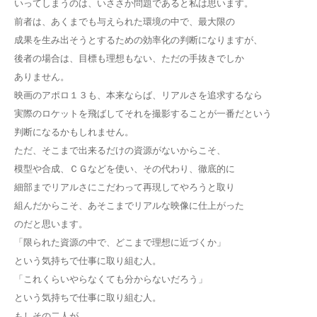
いってしまうのは、いささか問題であると私は思います。
前者は、あくまでも与えられた環境の中で、最大限の
成果を生み出そうとするための効率化の判断になりますが、
後者の場合は、目標も理想もない、ただの手抜きでしか
ありません。
映画のアポロ１３も、本来ならば、リアルさを追求するなら
実際のロケットを飛ばしてそれを撮影することが一番だという
判断になるかもしれません。
ただ、そこまで出来るだけの資源がないからこそ、
模型や合成、ＣＧなどを使い、その代わり、徹底的に
細部までリアルさにこだわって再現してやろうと取り
組んだからこそ、あそこまでリアルな映像に仕上がった
のだと思います。
「限られた資源の中で、どこまで理想に近づくか」
という気持ちで仕事に取り組む人。
「これくらいやらなくても分からないだろう」
という気持ちで仕事に取り組む人。
もしその二人が