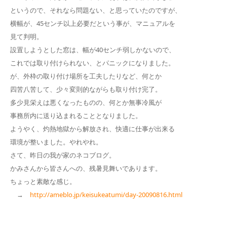
というので、それなら問題ない、と思っていたのですが、
横幅が、45センチ以上必要だという事が、マニュアルを
見て判明。
設置しようとした窓は、幅が40センチ弱しかないので、
これでは取り付けられない、とパニックになりました。
が、外枠の取り付け場所を工夫したりなど、何とか
四苦八苦して、少々変則的ながらも取り付け完了。
多少見栄えは悪くなったものの、何とか無事冷風が
事務所内に送り込まれることとなりました。
ようやく、灼熱地獄から解放され、快適に仕事が出来る
環境が整いました。やれやれ。
さて、昨日の我が家のネコブログ。
かみさんから皆さんへの、残暑見舞いであります。
ちょっと素敵な感じ。
→
http://ameblo.jp/keisukeatumi/day-20090816.html