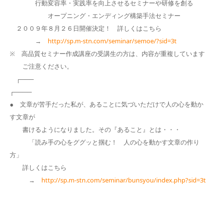
行動変容率・実践率を向上させるセミナーや研修を創る
オープニング・エンディング構築手法セミナー
２００９年８月２６日開催決定！ 詳しくはこちら
→
http://sp.m-stn.com/seminar/semoe/?sid=3t
※ 高品質セミナー作成講座の受講生の方は、内容が重複しています
ご注意ください。
┌───
┌────
● 文章が苦手だった私が、あることに気づいただけで人の心を動か
す文章が
書けるようになりました。その『あること』とは・・・
「読み手の心をググッと掴む！ 人の心を動かす文章の作り
方」
詳しくはこちら
→
http://sp.m-stn.com/seminar/bunsyou/index.php?sid=3t
┌───