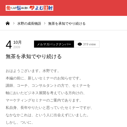
ーム
水野の成長物語
無茶を承知でやり続ける
4
10月
メルマガバックナンバー
319 view
2009
無茶を承知でやり続ける
おはようございます。水野です。
本編の前に、新しいセミナーのお知らせです。
講師、コーチ、コンサルタントの方で、セミナーを
軸においたビジネス展開を考えている方向けの、
マーケティングセミナーのご案内であります。
私自身、長年やりたいと思っていたセミナーですが、
なかなかこれは、という人に出会えずにいました。
しかし、ついに、