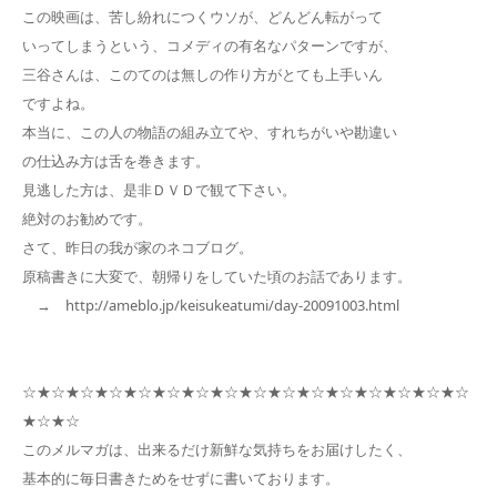
この映画は、苦し紛れにつくウソが、どんどん転がって
いってしまうという、コメディの有名なパターンですが、
三谷さんは、このてのは無しの作り方がとても上手いん
ですよね。
本当に、この人の物語の組み立てや、すれちがいや勘違い
の仕込み方は舌を巻きます。
見逃した方は、是非ＤＶＤで観て下さい。
絶対のお勧めです。
さて、昨日の我が家のネコブログ。
原稿書きに大変で、朝帰りをしていた頃のお話であります。
→ http://ameblo.jp/keisukeatumi/day-20091003.html
☆★☆★☆★☆★☆★☆★☆★☆★☆★☆★☆★☆★☆★☆★☆★☆
★☆★☆
このメルマガは、出来るだけ新鮮な気持ちをお届けしたく、
基本的に毎日書きためをせずに書いております。