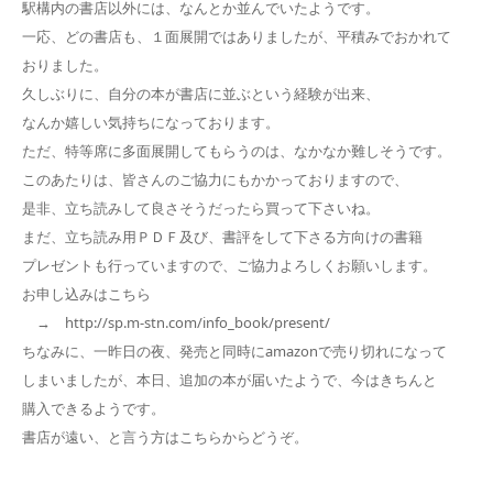
駅構内の書店以外には、なんとか並んでいたようです。
一応、どの書店も、１面展開ではありましたが、平積みでおかれて
おりました。
久しぶりに、自分の本が書店に並ぶという経験が出来、
なんか嬉しい気持ちになっております。
ただ、特等席に多面展開してもらうのは、なかなか難しそうです。
このあたりは、皆さんのご協力にもかかっておりますので、
是非、立ち読みして良さそうだったら買って下さいね。
まだ、立ち読み用ＰＤＦ及び、書評をして下さる方向けの書籍
プレゼントも行っていますので、ご協力よろしくお願いします。
お申し込みはこちら
→ http://sp.m-stn.com/info_book/present/
ちなみに、一昨日の夜、発売と同時にamazonで売り切れになって
しまいましたが、本日、追加の本が届いたようで、今はきちんと
購入できるようです。
書店が遠い、と言う方はこちらからどうぞ。