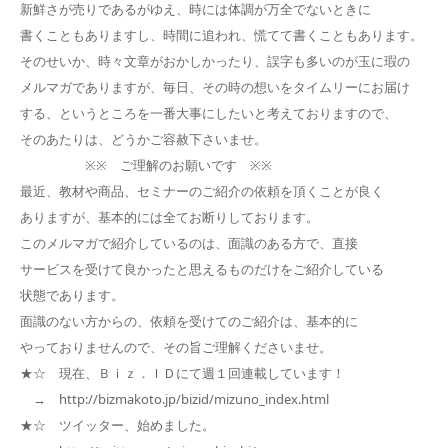
新鮮さが売りであるがゆえ、時には体調が万全でないときに
書くこともありますし、時間に追われ、慌てて書くこともあります。
そのせいか、時々文章がおかしかったり、誤字も多いのが玉に瑕の
メルマガでありますが、毎日、その時の想いをタイムリーにお届け
する、というところを一番大事にしたいと考えておりますので、
そのあたりは、どうかご容赦下さいませ。
※※ ご理解のお願いです ※※
最近、教材や商品、セミナーのご紹介の依頼を頂くことが良く
ありますが、基本的には全てお断りしております。
このメルマガで紹介しているのは、面識のある方で、直接
サービスを受けて良かったと思えるものだけをご紹介している
状態であります。
面識のない方からの、依頼を受けてのご紹介は、基本的に
やっておりませんので、その旨ご理解くださいませ。
★☆ 現在、Ｂｉｚ．ＩＤにて週１回連載しています！
→ http://bizmakoto.jp/bizid/mizuno_index.html
★☆ ツイッター、始めました。