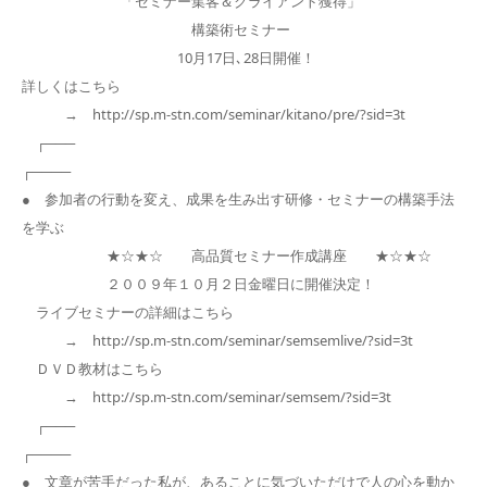
「セミナー集客＆クライアント獲得」
構築術セミナー
10月17日､28日開催！
詳しくはこちら
→ http://sp.m-stn.com/seminar/kitano/pre/?sid=3t
┌───
┌────
● 参加者の行動を変え、成果を生み出す研修・セミナーの構築手法
を学ぶ
★☆★☆ 高品質セミナー作成講座 ★☆★☆
２００９年１０月２日金曜日に開催決定！
ライブセミナーの詳細はこちら
→ http://sp.m-stn.com/seminar/semsemlive/?sid=3t
ＤＶＤ教材はこちら
→ http://sp.m-stn.com/seminar/semsem/?sid=3t
┌───
┌────
● 文章が苦手だった私が、あることに気づいただけで人の心を動か