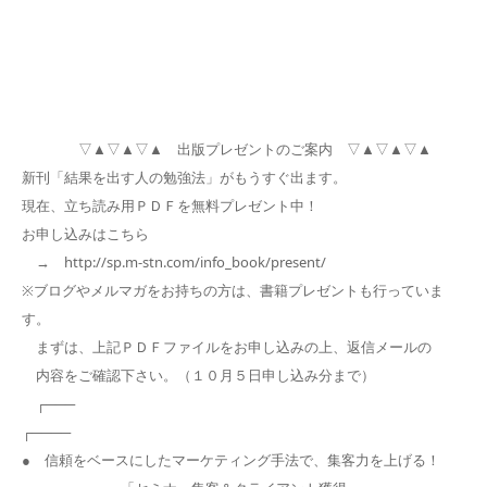
▽▲▽▲▽▲ 出版プレゼントのご案内 ▽▲▽▲▽▲
新刊「結果を出す人の勉強法」がもうすぐ出ます。
現在、立ち読み用ＰＤＦを無料プレゼント中！
お申し込みはこちら
→ http://sp.m-stn.com/info_book/present/
※ブログやメルマガをお持ちの方は、書籍プレゼントも行っていま
す。
まずは、上記ＰＤＦファイルをお申し込みの上、返信メールの
内容をご確認下さい。（１０月５日申し込み分まで）
┌───
┌────
● 信頼をベースにしたマーケティング手法で、集客力を上げる！