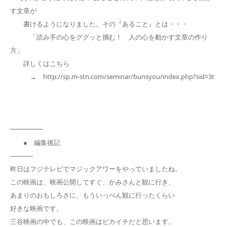
す文章が
書けるようになりました。その『あること』とは・・・
「読み手の心をググッと掴む！ 人の心を動かす文章の作り
方」
詳しくはこちら
→ http://sp.m-stn.com/seminar/bunsyou/index.php?sid=3t
━━━━━
● 編集後記
─────
昨日はフジテレビでマジックアワーをやっていましたね。
この映画は、映画公開してすぐ、かみさんと観に行き、
あまりのおもしろさに、もういっぺん観に行ったくらい
好きな映画です。
三谷映画の中でも、この映画はピカイチだと思います。