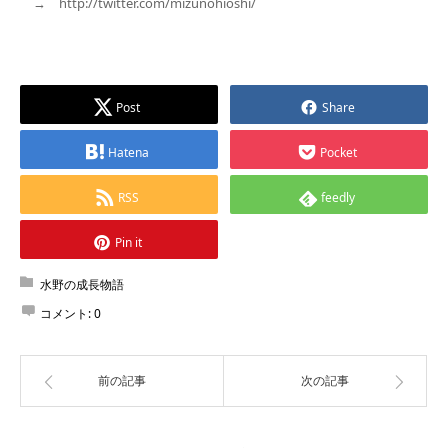
→ http://twitter.com/mizunohioshi/
Post
Share
Hatena
Pocket
RSS
feedly
Pin it
水野の成長物語
コメント:
0
前の記事
次の記事