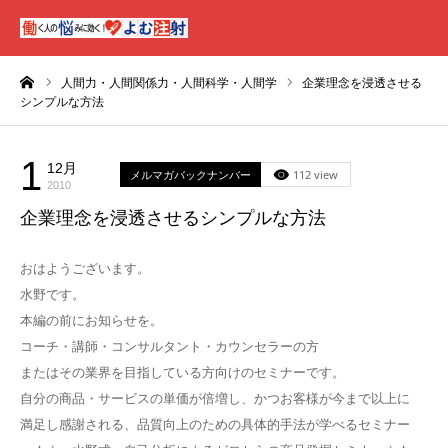
ーム
人間力・人間関係力・人間科学・人間学
企業理念を浸透させる
シンプルな方法
1
12月
メルマガバックナンバー
112 view
2010
企業理念を浸透させるシンプルな方法
おはようございます。
水野です。
本編の前にお知らせを。
コーチ・講師・コンサルタント・カウンセラーの方
またはその業界を目指している方向けのセミナーです。
自分の商品・サービスの単価が倍増し、かつお客様が今まで以上に
満足し感謝される、品質向上のための具体的手法が学べるセミナー