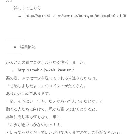
詳しくはこちら
→ http://sp.m-stn.com/seminar/bunsyou/index.php?sid=3t
━━━━━
● 編集後記
─────
かみさんの猫ブログ、ようやく復活しました。
→ http://ameblo.jp/keisukeatumi/
案の定、メッセージを送ってくれる常連さんからは、
「心配しましたよ！」のコメントがたくさん。
ありがたい話であります。
一応、そうはいっても、なんかあったんじゃないか、と
勘ぐる人たちに向けて、私から言っておくとすると、
本当に隠し事も何もなく、単に
「ネタが思いつかないぃ～！！」
といってうだうだしていただけでありますので、ご心配なきよう。