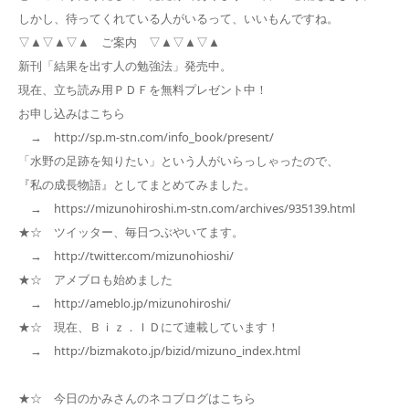
しかし、待ってくれている人がいるって、いいもんですね。
▽▲▽▲▽▲ ご案内 ▽▲▽▲▽▲
新刊「結果を出す人の勉強法」発売中。
現在、立ち読み用ＰＤＦを無料プレゼント中！
お申し込みはこちら
→ http://sp.m-stn.com/info_book/present/
「水野の足跡を知りたい」という人がいらっしゃったので、
『私の成長物語』としてまとめてみました。
→ https://mizunohiroshi.m-stn.com/archives/935139.html
★☆ ツイッター、毎日つぶやいてます。
→ http://twitter.com/mizunohioshi/
★☆ アメブロも始めました
→ http://ameblo.jp/mizunohiroshi/
★☆ 現在、Ｂｉｚ．ＩＤにて連載しています！
→ http://bizmakoto.jp/bizid/mizuno_index.html
★☆ 今日のかみさんのネコブログはこちら