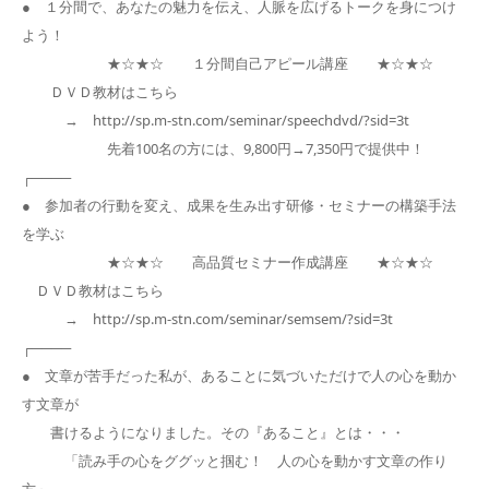
● １分間で、あなたの魅力を伝え、人脈を広げるトークを身につけ
よう！
★☆★☆ １分間自己アピール講座 ★☆★☆
ＤＶＤ教材はこちら
→ http://sp.m-stn.com/seminar/speechdvd/?sid=3t
先着100名の方には、9,800円→7,350円で提供中！
┌────
● 参加者の行動を変え、成果を生み出す研修・セミナーの構築手法
を学ぶ
★☆★☆ 高品質セミナー作成講座 ★☆★☆
ＤＶＤ教材はこちら
→ http://sp.m-stn.com/seminar/semsem/?sid=3t
┌────
● 文章が苦手だった私が、あることに気づいただけで人の心を動か
す文章が
書けるようになりました。その『あること』とは・・・
「読み手の心をググッと掴む！ 人の心を動かす文章の作り
方」