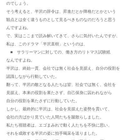
のでしょう。
そう考えると、半沢の辞令は、昇進だとか降格だとかという
観点とは全く違うものとして見るべきものなのだろうと思う
んですよね。
で、実はここまで読み解いてきて、さらに気付いたんですが、
私は、このドラマ「半沢直樹」というのは、
■ サラリーマンに対しての、働き方のリトマス試験紙
なんですよね。
半沢は、終始一貫、会社では無く社会を見据え、自分の役割を
認識しながら行動していた。
翻って、半沢の敵となる人たちは皆、社会では無く、会社を
見据え、本来の役割を果たさず、自己保身に囚われながら
自分の役割を果たさずに行動していた。
しかし、最終的に半沢は、社会を見据えた姿勢を貫いて、
会社の方ばかり見ていた人間たちを蹴散らしました。
私たち視聴者は、エゴまみれで動く人たちを不快に思い、
それを成敗する半沢の姿に拍手喝采を送りました。