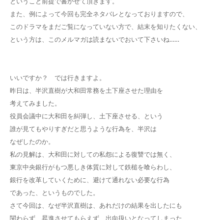
ということ前提で書かせて頂きます。
また、例によって今回も完全ネタバレとなっておりますので、
このドラマをまだご覧になっていない方で、結末を知りたくない、
という方は、このメルマガは読まないでおいて下さいね……
いいですか？ では行きますよ。
昨日は、半沢直樹が大和田常務を土下座させた理由を
考えてみました。
役員会議中に大和田を糾弾し、土下座させる、という
誰が見てもやりすぎだと思うような行為を、半沢は
なぜしたのか。
私の見解は、大和田に対しての私怨による復讐では無く、
東京中央銀行がもつ悪しき体質に対して鉄槌を喰らわし、
銀行を改革していくために、避けて通れない必要な行為
であった、というものでした。
さて今回は、なぜ半沢直樹は、あれだけの結果を出したにも
関わらず、昇進させてもらえず、出向扱いとなってしまった