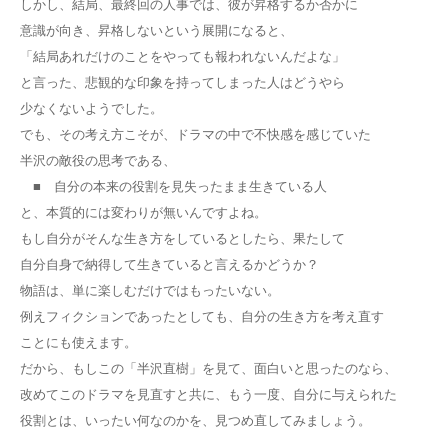
しかし、結局、最終回の人事では、彼が昇格するか否かに
意識が向き、昇格しないという展開になると、
「結局あれだけのことをやっても報われないんだよな」
と言った、悲観的な印象を持ってしまった人はどうやら
少なくないようでした。
でも、その考え方こそが、ドラマの中で不快感を感じていた
半沢の敵役の思考である、
■ 自分の本来の役割を見失ったまま生きている人
と、本質的には変わりが無いんですよね。
もし自分がそんな生き方をしているとしたら、果たして
自分自身で納得して生きていると言えるかどうか？
物語は、単に楽しむだけではもったいない。
例えフィクションであったとしても、自分の生き方を考え直す
ことにも使えます。
だから、もしこの「半沢直樹」を見て、面白いと思ったのなら、
改めてこのドラマを見直すと共に、もう一度、自分に与えられた
役割とは、いったい何なのかを、見つめ直してみましょう。