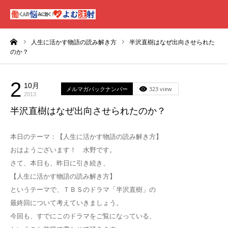
ーム
人生に活かす物語の読み解き方
半沢直樹はなぜ出向させられた
のか？
2
10月
メルマガバックナンバー
323 view
2013
半沢直樹はなぜ出向させられたのか？
本日のテーマ：【人生に活かす物語の読み解き方】
おはようございます！ 水野です。
さて、本日も、昨日に引き続き、
【人生に活かす物語の読み解き方】
というテーマで、ＴＢＳのドラマ「半沢直樹」の
最終回について考えていきましょう。
今回も、すでにこのドラマをご覧になっている、