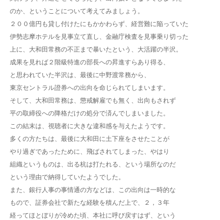
のか、ということについて考えてみましょう。
２００億円も貸し付けたにもかかわらず、経営難に陥っていた
伊勢志摩ホテルを見事立て直し、金融庁検査を見事乗り切った
上に、大和田常務の不正まで暴いたという、大活躍の半沢。
成果を見れば２階級特進の部長への昇進すらあり得る、
と思われていた半沢は、最後に中野渡常務から、
東京セントラル證券への出向を命じられてしまいます。
そして、大和田常務は、懲戒解雇でも無く、出向もされず
平の取締役への降格だけの処分で済んでしまいました。
この結末は、視聴者に大きな違和感を与えたようです。
多くの方たちは、最後に大和田に土下座をさせたことが
やり過ぎであったために、飛ばされてしまった、やはり
組織というものは、出る杭は打たれる、という場所なのだ
という理由で納得していたようでした。
また、銀行人事の事情通の方などは、この出向は一時的な
もので、証券会社で新たな経験を積んだ上で、２，３年
経ってほとぼりが冷めた頃、本社に呼び戻すはず、という