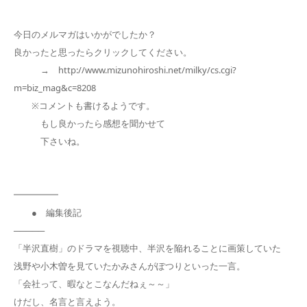
今日のメルマガはいかがでしたか？
良かったと思ったらクリックしてください。
→ http://www.mizunohiroshi.net/milky/cs.cgi?
m=biz_mag&c=8208
※コメントも書けるようです。
もし良かったら感想を聞かせて
下さいね。
━━━━━
● 編集後記
─────
「半沢直樹」のドラマを視聴中、半沢を陥れることに画策していた
浅野や小木曽を見ていたかみさんがぽつりといった一言。
「会社って、暇なとこなんだねぇ～～」
けだし、名言と言えよう。