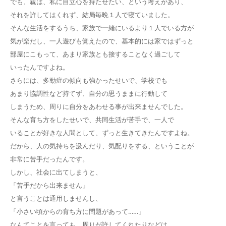
でも、親は、私に自立心を持たせたい、という考えがあり、
それを許してはくれず、結局毎晩１人で寝ていました。
そんな生活をするうち、家族で一緒にいるより１人でいる方が
気が楽だし、一人遊びも覚えたので、基本的には家ではずっと
部屋にこもって、あまり家族とも接することなく過ごして
いったんですよね。
さらには、多動症の傾向も強かったせいで、学校でも
あまり協調性など持てず、自分の思うままに行動して
しまうため、周りに自分をあわせる事が出来ませんでした。
そんな育ち方をしたせいで、共同生活が苦手で、一人で
いることが好きな人間として、ずっと生きてきたんですよね。
だから、人の気持ちを汲んだり、気配りをする、ということが
非常に苦手だったんです。
しかし、社会に出てしまうと、
「苦手だから出来ません」
と言うことは通用しませんし、
「小さい頃からの育ち方に問題があって……」
なんてことを言っても、周りが許してくれたりなどは