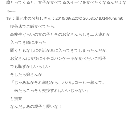
歳とってくると、女子が食べてるスイーツを食べたくなるんだよな
ぁ……
19 ：風と木の名無しさん：2010/09/22(水) 20:58:57 ID:I4l40num0
喫茶店でご飯食べてたら、
高校生ぐらいの女の子とそのお父さんらしき二人連れが
入ってき隣に座った
聞くともなしに会話が耳に入ってきてしまったんだが、
お父さんは食後にイチゴパンケーキが食べたいご様子
でも恥ずかしいらしい
そしたら娘さんが
「じゃあ私がそれ頼むから、パパはコーヒー頼んで。
来たらこっそり交換すればいいじゃない」
と提案
なんだよあの親子可愛いな！