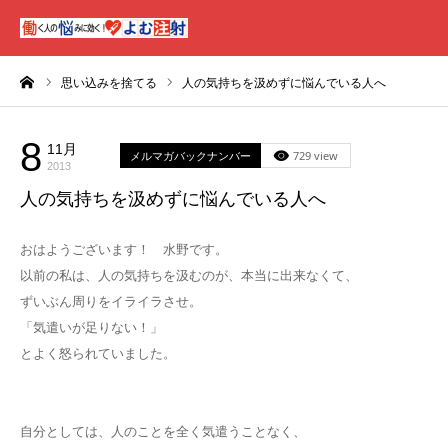
ーム
思い込みを捨てる
人の気持ちを汲めずに悩んでいる人へ
8
11月
メルマガバックナンバー
729 view
2013
人の気持ちを汲めずに悩んでいる人へ
おはようございます！ 水野です。
以前の私は、人の気持ちを汲むのが、本当に出来なくて、
ずいぶん周りをイライラさせ。
「気遣いが足りない！」
とよく怒られていました。
自分としては、人のことを全く気遣うことなく、