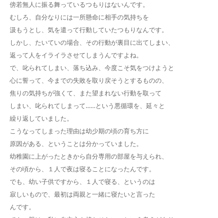
傍若無人に振る舞っているつもりはないんです。
むしろ、自分なりには一所懸命に相手の気持ちを
汲もうとし、気を遣って行動していたつもりなんです。
しかし、たいていの場合、その行動が裏目に出てしまい、
返って人をイライラさせてしまうんですよね。
で、叱られてしまい、落ち込み、今度こそ気をつけようと
心に誓って、今までの失敗を取り戻そうとするものの、
焦りの気持ちが強くて、また望まれない行動を取って
しまい、叱られてしまって……という悪循環を、延々と
繰り返していました。
こうなってしまった理由は幼少期の頃の育ち方に
原因がある、ということは分かっていました。
幼稚園に上がったときから自分専用の部屋を与えられ、
その頃から、１人で夜は寝ることになったんです。
でも、幼い子供ですから、１人で寝る、というのは
寂しいもので、最初は両親と一緒に寝たいと言った
んです。