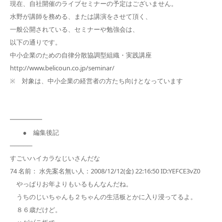
現在、自社開催のライブセミナーの予定はございません。
水野が講師を務める、または講演をさせて頂く、
一般公開されている、セミナーや勉強会は、
以下の通りです。
中小企業のための自律分散協調型組織・実践講座
http://www.belicoun.co.jp/seminar/
※ 対象は、中小企業の経営者の方たち向けとなっています
━━━━━
● 編集後記
─────
すごいハイカラなじいさんだな
74 名前： 水先案名無い人：2008/12/12(金) 22:16:50 ID:YEFCE3vZ0
やっぱりお年よりもいるもんなんだね。
うちのじいちゃんも２ちゃんの生活板とかに入り浸ってるよ。
８６歳だけど。