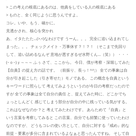
> この考えの根底にあるのは、他責をしている人の根底にある
> ものと、全く同じように思うんですよ。
コレ。いや、もう、確かに。
見透かされ、核心を突かれ
あ、イタたたた…(>.<)なわけです うーん。。。 完全に追い込まれてし
まった。。。 チェックメイト・万事休す？！？！ （そこまで先回り
して、追い詰めるなんぞ 意地が悪すぎるぜ水野くん…（笑）） ・・・
(ｰｏｰ)ｙ～～～ ふぅ さて、ここから。 今日、僕が考察・深堀してみた
【自責】の捉え方の話です。 （前振り、長っ！^^;） 全ての事象は自
分が引き起こした（引き寄せた）モノである。 この概念を自責という
キーワードに照らして 考えてみようというのが今日の考察だったので
すが 全ての事象は全て自分の責任 と、捉えてみた時に、どこかでち
ょっとしんどく 感じてしまう部分が自分の中に残っている気がする。
これはなぜなのか？と 考えてみたわけです。 あらためて『自責』と
いう言葉を考察してみると この言葉、自分でも頻繁に使っていたわけ
なのですが、 どうもコレの使い方として、自分に対する『戒め』的な
前提・要素が多分に含まれているよなぁと思ったんですね。 そして自