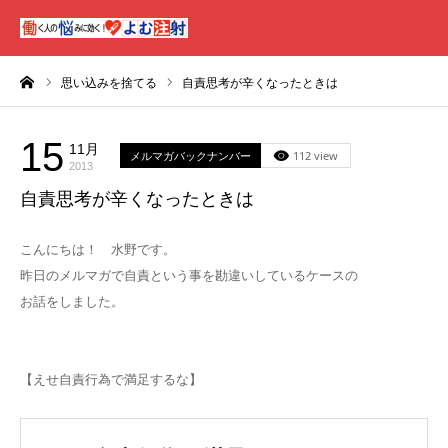
ーム
思い込みを捨てる
自責思考が辛くなったときは
15
11月
メルマガバックナンバー
112 view
2013
自責思考が辛くなったときは
こんにちは！ 水野です。
昨日のメルマガで自責という事を勘違いしているケースの
お話をしました。
【えせ自責行為で満足するな】