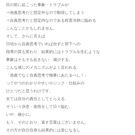
目の前に起こった事象・トラブルが
⇒他責思考だと想定外なので動揺してしまう
⇒自責思考だと想定内なのである程度冷静に臨める
こんなことかもしれません。
そして、さらに言えば
日頃から自責思考でいれば自ずと部下への
指導の質も変わり、結果的にはトラブルを生むような
事象はそもそも起きない、減少する。
こんな感じのメカニズムがよく言われる、
「他責でなく自責思考で物事にあたるべし！」
ってやつのわかりやすいロジック・仕組みの
ひとつだと思うわけです。
全ては自分の責任としてとらえる、
そういう決意・覚悟をして日々臨む。
いや、確かに。
もう、そのとおり、返す言葉はございません。
その方が自分自身も結果的には楽になるし