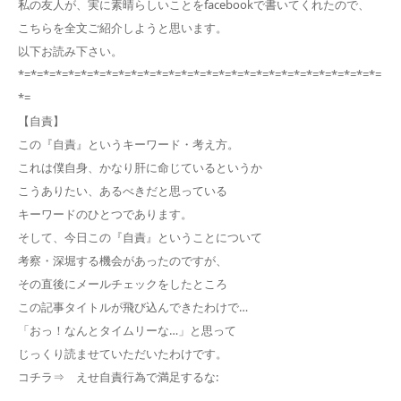
私の友人が、実に素晴らしいことをfacebookで書いてくれたので、
こちらを全文ご紹介しようと思います。
以下お読み下さい。
*=*=*=*=*=*=*=*=*=*=*=*=*=*=*=*=*=*=*=*=*=*=*=*=*=*=*=*=*=
*=
【自責】
この『自責』というキーワード・考え方。
これは僕自身、かなり肝に命じているというか
こうありたい、あるべきだと思っている
キーワードのひとつであります。
そして、今日この『自責』ということについて
考察・深堀する機会があったのですが、
その直後にメールチェックをしたところ
この記事タイトルが飛び込んできたわけで…
「おっ！なんとタイムリーな…」と思って
じっくり読ませていただいたわけです。
コチラ⇒ えせ自責行為で満足するな: