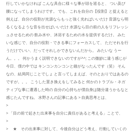
行していかなければ こんな具合に様々な事が頭を巡ると、 つい及び
腰になってしまうわけです。 でも、これを自分の【役割】と捉えると
例えば、自分の役割が光源ならもっと強く光ればいいだけ 音源なら明
るくなるような音を出せばいいだけ 水源なら目の前の人をリフレッシ
ュさせるための 飲み水や、沐浴するための水を提供するだけ。 みた
いな感じで、自分の役割・できる事にフォーカスして、 ただそれを行
うだけでいい、だってそれしかできないんだから。 みたいな うー
ん。。。 何かうまく説明できないのですが^^; この微妙に違う感じが
今日、僕の中では キンコンカンコンと鐘がなったんです（笑） そん
なの、結局同じことでしょ と言ってしまえば、そのとおりではあるの
ですが。。。 こうした置き換えをしてみると 何かのトラブル・ネガ
ティブな事に遭遇した時の 自分の心持ちが僕自身は随分違うかもなと
感じたんですね。 水野さんの記事にある > 自責思考とは、
>
> 「目の前で起きた出来事を自分に責任があると考える」ことで、
>
> ★ その出来事に対して、今後自分はどう考え、行動していくの