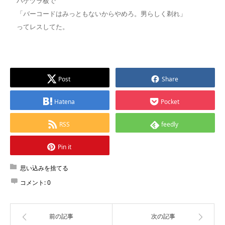
ハゲヅラ板で
「バーコードはみっともないからやめろ。男らしく剃れ」
ってレスしてた。
Post
Share
Hatena
Pocket
RSS
feedly
Pin it
思い込みを捨てる
コメント:
0
前の記事
次の記事