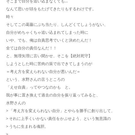
そこまで自分を追い込まなくても…
なんて思いが頭をもたげてきたりもするわけです。
時々
そしてこの葛藤にぶち当たり、しんどくてしょうがない、
自分がめちゃくちゃ追い込まれてしまった時に
いや、でも、俺は自責思考でいくと決めたんだ！
全ては自分の責任なんだ！！
と、無理矢理に言い聞かせ、そこを【絶対死守】
しようとした時に苦肉の策で出できてしまうのが
＝考え方を変えられない自分が悪いんだ＝
という、水野さんの言うところの
「えせ自責」ってやつなのかも と。
我が事に置き換えて過去の自分を振り返ってみると、
水野さんの
> 「考え方を変えられない自分」とやらを勝手に創り出して、
> それに上手くいかない責任をかぶせよう、という無意識の
> うちに生まれる魂胆。
>