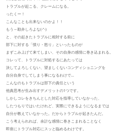
トラブルが起こる、クレームになる。
ったくー！
こんなことも出来ないのかよ！！
もう～勘弁しろよな(-“-)
と、その起きたトラブルに相対する前に
部下に対する「憤り・怒り」といったものが
まずこみ上げて来てしまい、その自身の感情に巻き込まれる。
コレって、トラブルに対処するにあたっては
決してよろしくない、望ましくないコンディショニングを
自分自身でしてしまう事になるわけで…
こんなのもトラブルは部下の責任という
他責思考が生み出すデメリットの1つです。
しかしコレをきちんとした対応を指導していなかった、
したつもりではいたけれど、実際にできるようになるまでは
自分が教えていなかった。だからトラブルが起きたんだ。
こう考えられれば、余計な感情に巻きこまれることなく
即座にトラブル対応にスッと臨めるわけです。