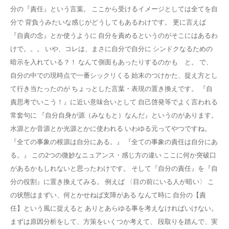
分の『責任』という言葉。 ここから受けるイメージとしては全てを自
分で 背負うみたいな感じがどうしてもあるわけです。 更に言えば
『自責の念』とか使うように 自分を責めるというのがそこにはあるわ
けで。。。 いや、コレは、まさに自分で自分に シンドクなるための
暗示を入れている？！ なんて側面もあったりするのかも と。 で、
自分の中での現時点で一番シックリくる 始末のつけかた、捉え方とし
て行き当たったのが ちょっとした言葉・表現の置き換えです。 『自
責思考でいこう！』に近い意味合いとして 自己啓発等でよく言われる
常套句に 『自分自身が源（みなもと）なんだ』というのがあります。
水源とか音源とか光源とかに使われる いわゆる元ってやつですね。
『全ての事象の根源は自分にある。』 『全ての事象の責任は自分にあ
る。』 この2つの微妙なニュアンス・感じ方の違い ここに何か突破口
があるかもしれないと思ったわけです。 そして『自分の責任』を『自
分の役割』に置き換えてみる。 例えば 〈目の前にいる人が暗い〉 こ
の状態はまずい、何とかせねば支障がある なんて時に 自分の【責
任】という風に捉えると ありとあらゆる事を考えなければいけない。
まずは原因分析をして、方策をいくつか考えて、 段取りを踏んで、実