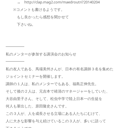
→ http://clap.mag2.com/maedroutri?20140204
※コメントも書けるようです。
もし良かったら感想を聞かせて
下さいね。
━━━━━
私のメンターが参加する講演会のお知らせ
━━━━━
私の友人である、馬場美州さんが、日本の有名講師３名を集めた
ジョイントセミナーを開催します。
講師の１人は、私のメンターでもある、福島正伸先生。
そして後の２人は、元吉本で靖清のマネージャーをしていた、
大谷由里子さん、そして、松虫中学で陸上日本一の生徒を
何人も輩出した、原田隆史さんです。
この３人が、人を成長させる立場にある人たちにむけて、
人に大きな影響を与え続けているこの３人が、多いに語って