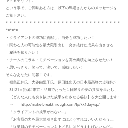
下さるそうです。
という事で、ご興味ある方は、以下の馬場さんからのメッセージを
ご覧下さい。
*=*=*=*=*=*=*=*=*=*=*=*=*=*=*=*=*=*=*=*=*=*=*=*=*=*=*=*=*=
*=*=*=
・クライアントの成功に貢献し、自分も成功したい！
・関わる人の可能性を最大限引出し、突き抜けた成果を出させる
秘訣を知りたい！
・チームのモラル・モチベーションを高め業績を向上させたい！
・思いっきり、笑って、泣いて、感動したい！
そんなあなたに朗報！です。
福島正伸氏、大谷由里子氏、原田隆史氏の日本最高峰の3講師が
3月21日(祝)に東京・品川でたった１日限りの夢の共演を果たし、
【どんな人にも突き抜けた成果を出させる秘訣】を大公開します！
⇒ http://make-breakthrough.com/lp/kk1day/sp/
「クライアントの成果が出ない…」
「お客様の力を最大限引き出すにはどうすればいいんだろう…」
「従業員のモチベーションを上げるにはどうすればいいんだ…」