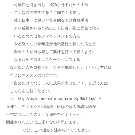
可能性を引き出し、成功させるための手法
・ごく普通の中学生を７年間で１３度も
陸上日本一に導いた驚異的な人財育成手法
・人を成長させるために自分自身が常に元気で強く
いるためのセルフマネジメントの方法
・やる気のない青年達が地域活性の核になるなど
普通の人が自ら感じて興味を持って動くように
なるためのコミュニケーションスキル
などなど人を成長させ、自分も成長したい！という方には
本当にオススメの内容です。
「自分だけでなく、人に成果を出せたい！」と思う方は、
こちらをご覧ください。
⇒ http://make-breakthrough.com/lp/kk1day/sp/
追伸１．年間３００回講演・研修の超人気講師陣が
一堂に会し、このような価格でセミナーが
開催されることは二度とないと思います。
ぜひ、この機会を逃さないでください。