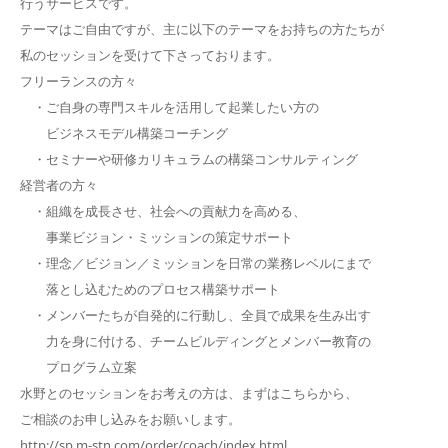
行うサービスです。
テーマはご自由ですが、主に以下のテーマをお持ちの方たちが
私のセッションを受けて下さっております。
フリーランスの方々
・ご自身の専門スキルを活用して起業したい方の
ビジネスモデル構築コーチング
・セミナーや研修カリキュラムの構築コンサルティング
経営者の方々
・組織を成長させ、社会への貢献力を高める、
事業ビジョン・ミッションの策定サポート
・理念／ビジョン／ミッションを日常の業務レベルにまで
落とし込むためのプロセス構築サポート
・メンバーたちが自発的に行動し、全員で成果を生み出す
力を身に付ける、チームビルディングとメンバー教育の
プログラム立案
水野とのセッションをお考えの方は、まずはこちらから、
ご相談のお申し込みをお願いします。
http://sp.m-stn.com/order/coach/index.html