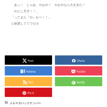
あっ！ じゃあ、やおや！ やおやなら大丈夫だ！
わたし天才！！」
「ってまた『や』かー！！」
と絶望しててワロタ
Post
Share
Hatena
Pocket
RSS
feedly
Pin it
メルマガバックナンバー