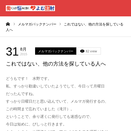
ーム
メルマガバックナンバー
これではない、他の方法を探している
人へ
31
8月
メルマガバックナンバー
82 view
2015
これではない、他の方法を探している人へ
どうもです！ 水野です。
私、すっかり勘違いしていたようでして、今日って月曜日
だったんですね。
すっかり日曜日だと思い込んでいて、メルマガ発行するの、
この時間まで忘れていました（滝汗）。
ということで、余り遅くに発行しても迷惑なので、
今日は短めに、ぴしっと行きます。