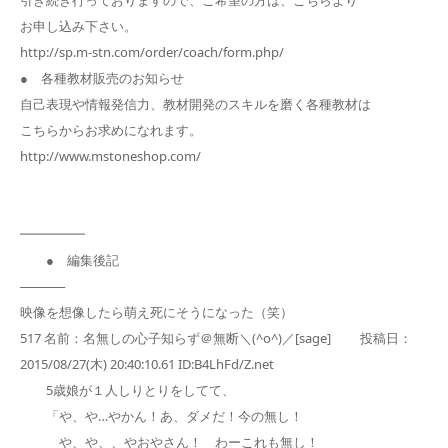
お申し込み下さい。
http://sp.m-stn.com/order/coach/form.php/
● 各種教材販売のお知らせ
自己表現や情報発信力、教材開発のスキルを磨く各種教材は
こちらからお求めになれます。
http://www.mstoneshop.com/
━━━━━
● 編集後記
─────
映像を想像したら萌え死にそうになった（笑）
517 名前：名無しの心子知らず＠無断＼(^o^)／[sage] 投稿日：
2015/08/27(木) 20:40:10.61 ID:B4LhFd/Z.net
5歳娘が１人しりとりをしてて、
「や、や…やかん！あ、ダメだ！今の無し！
や、や、、やおやさん！ わーこれも無し！