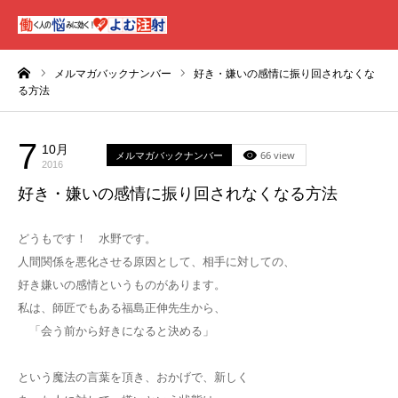
ーム
メルマガバックナンバー
好き・嫌いの感情に振り回されなくな
る方法
7
10月
メルマガバックナンバー
66 view
2016
好き・嫌いの感情に振り回されなくなる方法
どうもです！ 水野です。
人間関係を悪化させる原因として、相手に対しての、
好き嫌いの感情というものがあります。
私は、師匠でもある福島正伸先生から、
「会う前から好きになると決める」
という魔法の言葉を頂き、おかげで、新しく