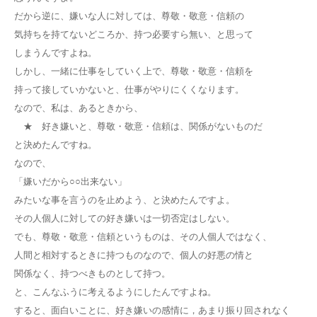
だから逆に、嫌いな人に対しては、尊敬・敬意・信頼の
気持ちを持てないどころか、持つ必要すら無い、と思って
しまうんですよね。
しかし、一緒に仕事をしていく上で、尊敬・敬意・信頼を
持って接していかないと、仕事がやりにくくなります。
なので、私は、あるときから、
★ 好き嫌いと、尊敬・敬意・信頼は、関係がないものだ
と決めたんですね。
なので、
「嫌いだから○○出来ない」
みたいな事を言うのを止めよう、と決めたんですよ。
その人個人に対しての好き嫌いは一切否定はしない。
でも、尊敬・敬意・信頼というものは、その人個人ではなく、
人間と相対するときに持つものなので、個人の好悪の情と
関係なく、持つべきものとして持つ。
と、こんなふうに考えるようにしたんですよね。
すると、面白いことに、好き嫌いの感情に，あまり振り回されなく