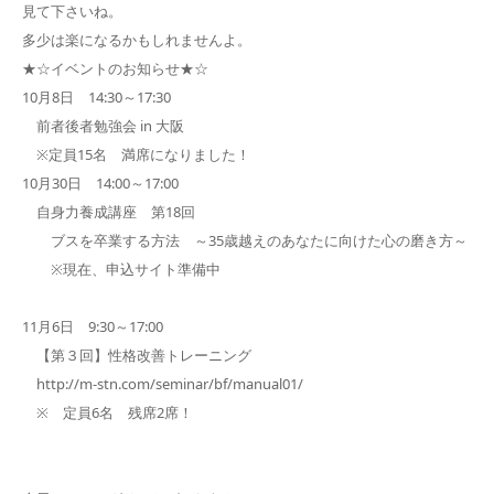
見て下さいね。
多少は楽になるかもしれませんよ。
★☆イベントのお知らせ★☆
10月8日 14:30～17:30
前者後者勉強会 in 大阪
※定員15名 満席になりました！
10月30日 14:00～17:00
自身力養成講座 第18回
ブスを卒業する方法 ～35歳越えのあなたに向けた心の磨き方～
※現在、申込サイト準備中
11月6日 9:30～17:00
【第３回】性格改善トレーニング
http://m-stn.com/seminar/bf/manual01/
※ 定員6名 残席2席！