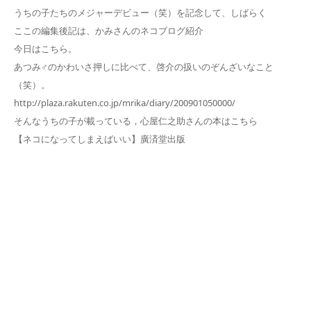
うちの子たちのメジャーデビュー（笑）を記念して、しばらく
ここの編集後記は、かみさんのネコブログ紹介
今日はこちら。
あつみ♂のかわいさ押しに比べて、啓介の扱いのぞんざいなこと
（笑）。
http://plaza.rakuten.co.jp/mrika/diary/200901050000/
そんなうちの子が載っている，心屋仁之助さんの本はこちら
【ネコになってしまえばいい】廣済堂出版