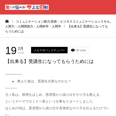
ーム
コミュニケーション能力,技術・ビジネスコミュニケーションスキル,
人間力・人間関係力・人間科学・人間学
【出来る】受講生になっても
らうためには
19
2月
メルマガバックナンバー
50 view
2008
【出来る】受講生になってもらうためには
━━━━━
● 教えた後は、受講生次第なのかな？
─────
元々私は、禁煙をはじめ、悪習慣から抜け出すやり方を教える、
というテーマでセミナー業という仕事をスタートしました。
はじめの頃は、悪習慣から抜け出す具体的なやり方を伝えるだけでい
い、