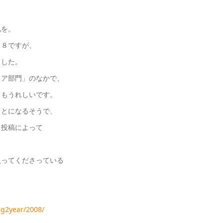
礼を。
０８ですが、
ました。
リア部門」のなかで、
てもうれしいです。
ことになるそうで、
る投稿によって
入ってくださっている
g2year/2008/