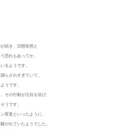
変が続き、旧態依然と
いう恐れもあってか、
んいるようです。
に踊らされすぎていて、
いようです。
き、その行動が注目を浴び、
たそうです。
イン変更といったように、
は騒がれていたようでした。