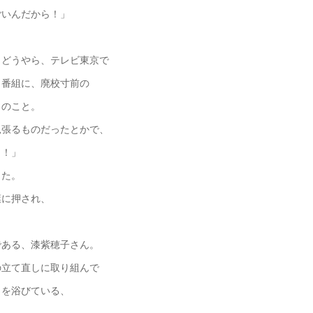
ごいんだから！」
、どうやら、テレビ東京で
う番組に、廃校寸前の
とのこと。
見張るものだったとかで、
ら！」
した。
葉に押され、
。
である、漆紫穂子さん。
の立て直しに取り組んで
目を浴びている、