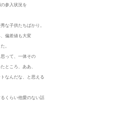
間の参入状況を
優秀な子供たちばかり。
み、偏差値も大変
した。
と思って、一体その
いたところ、ああ、
ントなんだな、と思える
するくらい他愛のない話