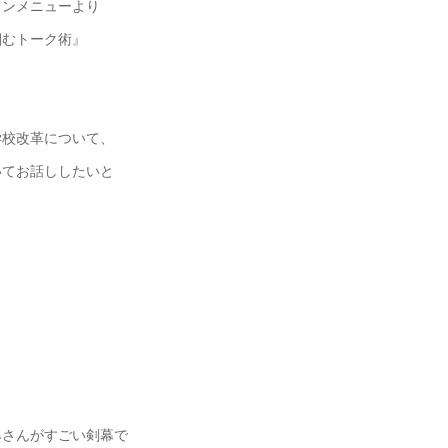
ウンメニューより
掴むトーク術』
学校改革について、
いてお話ししたいと
みさんがすごい剣幕で