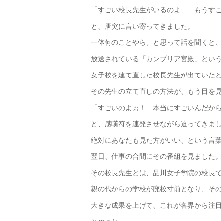
「すごい校長先生がいるのよ！ もうす
と、唐突に言い寄ってきました。
一体何のことやら、と思って話を聞くと
放送されている「カンブリア宮殿」とい
女子校を建て直した校長先生が出ていた
その先生の立て直しの方法が、もう目を
「すごいのよぉ！ 本当にすごいんだか
と、感嘆符を連発させながら迫ってきま
絶対にあなたも見た方がいい、という言
翌日、仕事の合間にその番組を見ました
その校長先生とは、品川女子学院の校長
親の代からの学校が廃校寸前となり、そ
大きな成果を上げて、これが各界から注