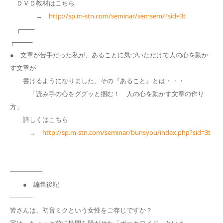
ＤＶＤ教材はこちら
→
http://sp.m-stn.com/seminar/semsem/?sid=3t
┌───
┌────
● 文章が苦手だった私が、あることに気づいただけで人の心を動か
す文章が
書けるようになりました。その『あること』とは・・・
「読み手の心をググッと掴む！ 人の心を動かす文章の作り
方」
詳しくはこちら
→
http://sp.m-stn.com/seminar/bunsyou/index.php?sid=3t
━━━━━
● 編集後記
─────
皆さんは、初音ミクという女性をご存じですか？
実は、ちょっと前に世間を騒がせた「ボーカロイド」という