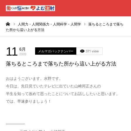
ーム
人間力・人間関係力・人間科学・人間学
落ちるところまで落ち
た所から這い上がる方法
11
6月
メルマガバックナンバー
371 view
2009
落ちるところまで落ちた所から這い上がる方法
おはようございます。水野です。
今日は、先日見ていたテレビに出ていた山崎邦正さんの
半生を知って改めて思ったことについてお話ししたいと思います。
では、早速参りましょう！
━━━━━