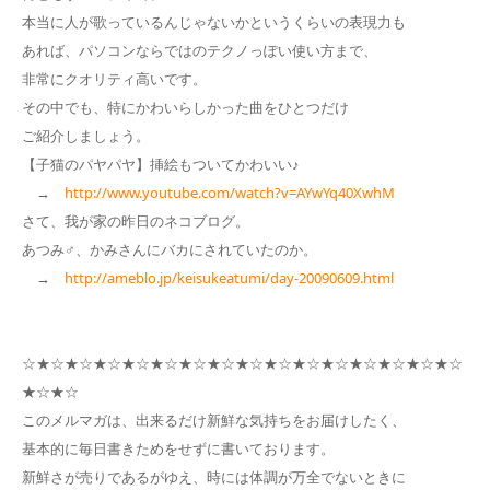
本当に人が歌っているんじゃないかというくらいの表現力も
あれば、パソコンならではのテクノっぽい使い方まで、
非常にクオリティ高いです。
その中でも、特にかわいらしかった曲をひとつだけ
ご紹介しましょう。
【子猫のパヤパヤ】挿絵もついてかわいい♪
→
http://www.youtube.com/watch?v=AYwYq40XwhM
さて、我が家の昨日のネコブログ。
あつみ♂、かみさんにバカにされていたのか。
→
http://ameblo.jp/keisukeatumi/day-20090609.html
☆★☆★☆★☆★☆★☆★☆★☆★☆★☆★☆★☆★☆★☆★☆★☆
★☆★☆
このメルマガは、出来るだけ新鮮な気持ちをお届けしたく、
基本的に毎日書きためをせずに書いております。
新鮮さが売りであるがゆえ、時には体調が万全でないときに