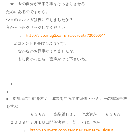
★ 今の自分が出来る事をはっきりさせる
ためにあるのですから。
今日のメルマガは役に立ちましたか？
良かったらクリックしてください。
→
http://clap.mag2.com/maedroutri?20090611
※コメントも書けるようです。
なかなかお返事ができませんが、
もし良かったら一言声かけて下さいね。
┌───
┌────
● 参加者の行動を変え、成果を生み出す研修・セミナーの構築手法
を学ぶ
★☆★☆ 高品質セミナー作成講座 ★☆★☆
２００９年７月１８日開催決定！ 詳しくはこちら
→
http://sp.m-stn.com/seminar/semsem/?sid=3t