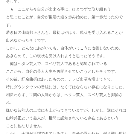
そして、
★ ここから今自分が出来る事に、ひとつずつ取り組もう
と思ったことが、自分が復活の道を歩み始めた、第一歩だったので
す。
若き日の山崎邦正さんも、最初はやはり、現状を受け入れることが
出来なかったそうです。
しかし、どんなにあがいても、自体がいっこうに改善しないため、
あきらめて、この現状を受け入れようと思ったそうです。
俺はヘタレ芸人で、スベリ芸人であると認知されている
ここから、自分の芸人人生を再開させていこうとしたそうです。
その後、紆余曲折はあったものの、テレビ出演も増えてきて、
特にダウンタウンの番組には、なくてはならない存在になりました。
相変わらず、世間の人達からは、ヘタレ芸人、スベリ芸人と揶揄さ
れ、
嫌いな芸能人の上位にも上がってきていますが、しかし、逆にそれは
山崎邦正という芸人が、世間に認知されている存在であるという
ことに他なりません。
しかし、今彼が活躍できているのも、自分の置かれた、耐え難い現状