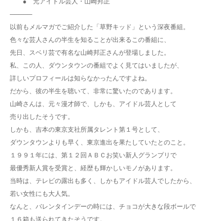
● 元アイドル芸人・山崎邦正
─────
以前もメルマガでご紹介した「草野キッド」という深夜番組。
色々な芸人さんの半生を知ることが出来るこの番組に、
先日、スベリ芸で有名な山崎邦正さんが登場しました。
私、この人、ダウンタウンの番組でよく見てはいましたが、
詳しいプロフィールは知らなかったんですよね。
だから、彼の半生を聴いて、非常に驚いたのであります。
山崎さんは、元々漫才師で、しかも、アイドル芸人として
売り出したそうです。
しかも、吉本の東京支社所属タレント第１号として、
ダウンタウンよりも早く、東京進出を果たしていたとのこと。
１９９１年には、第１２回ＡＢＣお笑い新人グランプリで
最優秀新人賞を受賞と、経歴も輝かしいモノがあります。
当時は、テレビの露出も多く、しかもアイドル芸人でしたから、
若い女性にも大人気。
なんと、バレンタインデーの時には、チョコが大きな段ボールで
１６箱も送られてきたそうです。