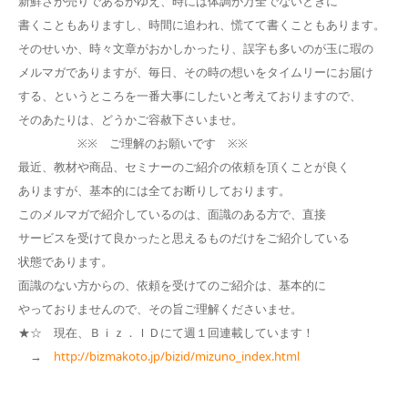
新鮮さが売りであるがゆえ、時には体調が万全でないときに
書くこともありますし、時間に追われ、慌てて書くこともあります。
そのせいか、時々文章がおかしかったり、誤字も多いのが玉に瑕の
メルマガでありますが、毎日、その時の想いをタイムリーにお届け
する、というところを一番大事にしたいと考えておりますので、
そのあたりは、どうかご容赦下さいませ。
※※ ご理解のお願いです ※※
最近、教材や商品、セミナーのご紹介の依頼を頂くことが良く
ありますが、基本的には全てお断りしております。
このメルマガで紹介しているのは、面識のある方で、直接
サービスを受けて良かったと思えるものだけをご紹介している
状態であります。
面識のない方からの、依頼を受けてのご紹介は、基本的に
やっておりませんので、その旨ご理解くださいませ。
★☆ 現在、Ｂｉｚ．ＩＤにて週１回連載しています！
→
http://bizmakoto.jp/bizid/mizuno_index.html