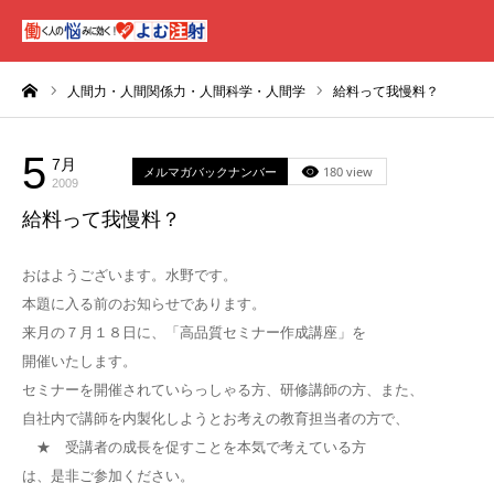
ーム
人間力・人間関係力・人間科学・人間学
給料って我慢料？
5
7月
メルマガバックナンバー
180 view
2009
給料って我慢料？
おはようございます。水野です。
本題に入る前のお知らせであります。
来月の７月１８日に、「高品質セミナー作成講座」を
開催いたします。
セミナーを開催されていらっしゃる方、研修講師の方、また、
自社内で講師を内製化しようとお考えの教育担当者の方で、
★ 受講者の成長を促すことを本気で考えている方
は、是非ご参加ください。