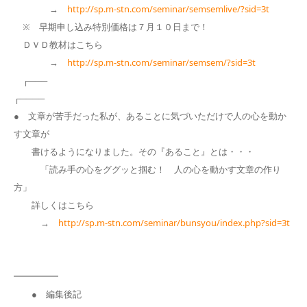
→
http://sp.m-stn.com/seminar/semsemlive/?sid=3t
※ 早期申し込み特別価格は７月１０日まで！
ＤＶＤ教材はこちら
→
http://sp.m-stn.com/seminar/semsem/?sid=3t
┌───
┌────
● 文章が苦手だった私が、あることに気づいただけで人の心を動か
す文章が
書けるようになりました。その『あること』とは・・・
「読み手の心をググッと掴む！ 人の心を動かす文章の作り
方」
詳しくはこちら
→
http://sp.m-stn.com/seminar/bunsyou/index.php?sid=3t
━━━━━
● 編集後記