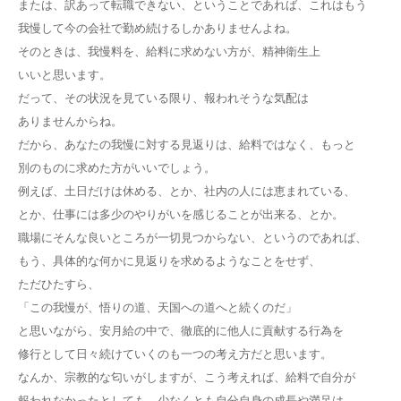
または、訳あって転職できない、ということであれば、これはもう
我慢して今の会社で勤め続けるしかありませんよね。
そのときは、我慢料を、給料に求めない方が、精神衛生上
いいと思います。
だって、その状況を見ている限り、報われそうな気配は
ありませんからね。
だから、あなたの我慢に対する見返りは、給料ではなく、もっと
別のものに求めた方がいいでしょう。
例えば、土日だけは休める、とか、社内の人には恵まれている、
とか、仕事には多少のやりがいを感じることが出来る、とか。
職場にそんな良いところが一切見つからない、というのであれば、
もう、具体的な何かに見返りを求めるようなことをせず、
ただひたすら、
「この我慢が、悟りの道、天国への道へと続くのだ」
と思いながら、安月給の中で、徹底的に他人に貢献する行為を
修行として日々続けていくのも一つの考え方だと思います。
なんか、宗教的な匂いがしますが、こう考えれば、給料で自分が
報われなかったとしても、少なくとも自分自身の成長や満足は