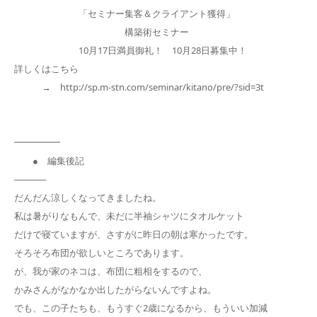
「セミナー集客＆クライアント獲得」
構築術セミナー
10月17日満員御礼！ 10月28日募集中！
詳しくはこちら
→ http://sp.m-stn.com/seminar/kitano/pre/?sid=3t
━━━━━
● 編集後記
─────
だんだん涼しくなってきましたね。
私は暑がりなもんで、未だに半袖シャツにタオルケット
だけで寝ていますが、さすがに昨日の朝は寒かったです。
そろそろ布団が欲しいところであります。
が、我が家のネコは、布団に粗相をするので、
かみさんがなかなか出したがらないんですよね。
でも、この子たちも、もうすぐ2歳になるから、もういい加減