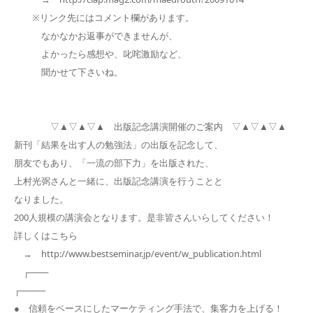
※リンク先にはコメント欄があります。
なかなかお返事ができませんが、
よかったら感想や、叱咤激励など、
聞かせて下さいね。
▽▲▽▲▽▲ 出版記念講演開催のご案内 ▽▲▽▲▽▲
新刊「結果を出す人の勉強法」の出版を記念して、
朋友でもあり、「一流の部下力」を出版された、
上村光弼さんと一緒に、出版記念講演を行うことと
なりました。
200人規模の講演会となります。是非皆さんいらしてください！
詳しくはこちら
→ http://www.bestseminar.jp/event/w_publication.html
┌───
┌────
● 信頼をベースにしたマーケティング手法で、集客力を上げる！