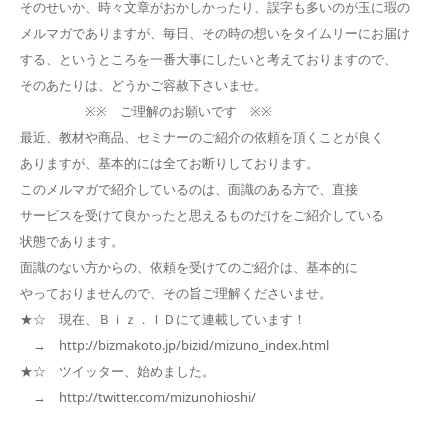
そのせいか、時々文章がおかしかったり、誤字も多いのが玉に瑕の
メルマガでありますが、毎日、その時の想いをタイムリーにお届け
する、というところを一番大事にしたいと考えておりますので、
そのあたりは、どうかご容赦下さいませ。
※※ ご理解のお願いです ※※
最近、教材や商品、セミナーのご紹介の依頼を頂くことが良く
ありますが、基本的には全てお断りしております。
このメルマガで紹介しているのは、面識のある方で、直接
サービスを受けて良かったと思えるものだけをご紹介している
状態であります。
面識のない方からの、依頼を受けてのご紹介は、基本的に
やっておりませんので、その旨ご理解くださいませ。
★☆ 現在、Ｂｉｚ．ＩＤにて連載しています！
→ http://bizmakoto.jp/bizid/mizuno_index.html
★☆ ツイッター、始めました。
→ http://twitter.com/mizunohioshi/