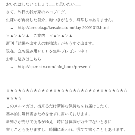
おいたはしないでしょう……と思いたい……
さて、昨日の我が家のネコブログ。
虫嫌いが再発した啓介。顔つきがもう、尋常じゃありません。
→ http://ameblo.jp/keisukeatumi/day-20091013.html
▽▲▽▲▽▲ ご案内 ▽▲▽▲▽▲
新刊「結果を出す人の勉強法」がもうすぐ出ます。
現在、立ち読み用ＰＤＦを無料プレゼント中！
お申し込みはこちら
→ http://sp.m-stn.com/info_book/present/
☆★☆★☆★☆★☆★☆★☆★☆★☆★☆★☆★☆★☆★☆★☆★☆
★☆★☆
このメルマガは、出来るだけ新鮮な気持ちをお届けしたく、
基本的に毎日書きためをせずに書いております。
新鮮さが売りであるがゆえ、時には体調が万全でないときに
書くこともありますし、時間に追われ、慌てて書くこともあります。