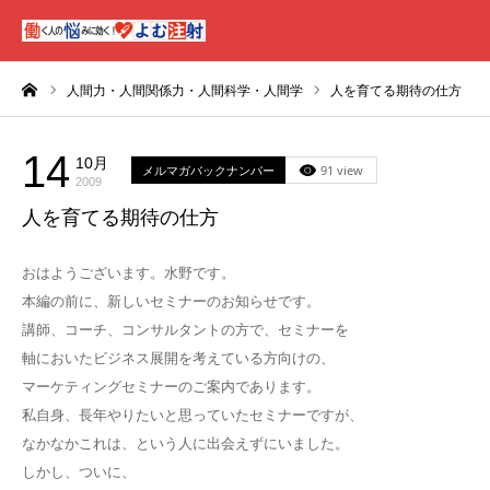
ーム
人間力・人間関係力・人間科学・人間学
人を育てる期待の仕方
14
10月
メルマガバックナンバー
91 view
2009
人を育てる期待の仕方
おはようございます。水野です。
本編の前に、新しいセミナーのお知らせです。
講師、コーチ、コンサルタントの方で、セミナーを
軸においたビジネス展開を考えている方向けの、
マーケティングセミナーのご案内であります。
私自身、長年やりたいと思っていたセミナーですが、
なかなかこれは、という人に出会えずにいました。
しかし、ついに、