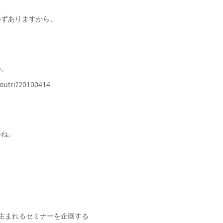
必ずありますから、
い。
tri?20100414
ね。
生まれるセミナーを企画する