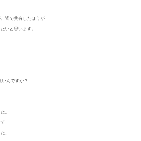
が、皆で共有したほうが
したいと思います。
良いんですか？
、
した。
せて
した。