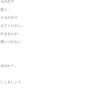
％の力で
思う」
０％の力で
えてください」
しれませんが、
か思いつかない
めるのか？」
話ししましょう。