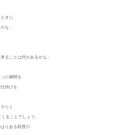
たときに
るかな」
、
出来ることは何かあるかな」
思った瞬間を
や仕掛けを
おそらく
てくることでしょう。
やはりある程度の