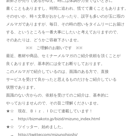
新鮮さが売りであるがゆえ、時には体調が万全でないときに
書くこともありますし、時間に追われ、慌てて書くこともあります。
そのせいか、時々文章がおかしかったり、誤字も多いのが玉に瑕の
メルマガでありますが、毎日、その時の想いをタイムリーにお届け
する、というところを一番大事にしたいと考えておりますので、
そのあたりは、どうかご容赦下さいませ。
※※ ご理解のお願いです ※※
最近、教材や商品、セミナーメルマガのご紹介依頼を頂くことが
良くありますが、基本的には全てお断りしております。
このメルマガで紹介しているのは、面識のある方で、直接
サービスを受けて良かったと思えるものだけをご紹介している
状態であります。
面識のない方からの、依頼を受けてのご紹介は、基本的に
やっておりませんので、その旨ご理解くださいませ。
★☆ 現在、Ｂｉｚ．ＩＤにて連載しています！
→ http://bizmakoto.jp/bizid/mizuno_index.html
★☆ ツイッター、始めました。
→ http://twitter.com/mizunohioshi/