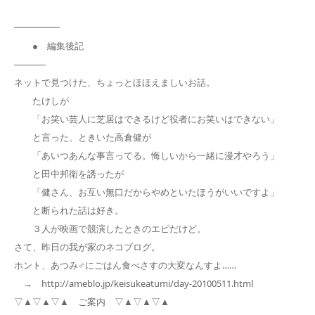
━━━━━
● 編集後記
─────
ネットで見つけた、ちょっとほほえましいお話。
たけしが
「お笑い芸人に芝居はできるけど役者にお笑いはできない」
と言った、ときいた高倉健が
「あいつあんな事言ってる。悔しいから一緒に漫才やろう」
と田中邦衛を誘ったが
「健さん、お互い無口だからやめといたほうがいいですよ」
と断られた話は好き。
３人が映画で競演したときのエピだけど。
さて、昨日の我が家のネコブログ。
ホント、あつみ♂にごはん食べさすの大変なんすよ……
→ http://ameblo.jp/keisukeatumi/day-20100511.html
▽▲▽▲▽▲ ご案内 ▽▲▽▲▽▲