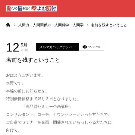
ーム
人間力・人間関係力・人間科学・人間学
名前を残すということ
12
5月
メルマガバックナンバー
95 view
2010
名前を残すということ
おはようございます。
水野です。
本編の前にお知らせを。
特別優待価格まで残り３日となりました、
「高品質セミナー企画講座」
コンサルタント、コーチ、カウンセラーといった方たちで、
ご自身でセミナーを企画・開催されていらっしゃる方たちに
向けて、