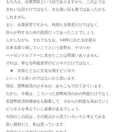
もちろん、企業買収という話でありますから、このような
きれいな話だけではなく、きな臭い話も裏ではあったかも
しれません。
また、企業経営ですから、純然たる善意だけではなく、
自らが利するための思惑だってあったことでしょう。
しかしながら、それでもなお、149年にわたる伝統を
出来る限り残していこうという姿勢を、ヤマハが
ベーゼンドルファーに見せたことは間違いありません。
それは、単なる利益追求のビジネスだけではなく、
★ 名前とともに文化を残すビジネス
といっても良いのではないかと思います。
現在、貨幣経済のひずみが、あちこちで出てきています。
だから、今後は、こういった貨幣経済のみの利益だけでなく、
非貨幣経済的価値をも勘案して、それらの利益を高めていく
ビジネスを考えていく必要があるでしょう。
今回のこの話は、その観点から見ていろいろと考えてみる
良い題材だと、私は思っています。
今日のメルマガはいかがでしたか？