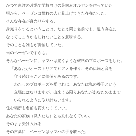
かつて東洋の片隅で学校向けの足踏みオルガンを作っていた
頃から、ベーゼンは憧れの人と見上げてきた存在だった。
そんな存在が身売りをする。
身売りをするということは、たとえ同じ名前でも、違う存在に
なってしまうかもしれないことを意味する。
そのことを誰もが覚悟していた。
当のベーゼンですらも。
そんなベーゼンに、ヤマハは驚くような破格のプロポーズをした。
「あなたがオーストリアでピアノを作り、その伝統と音を
守り続けることに価値があるのです。
わたしのプロポーズを受ければ、あなたは私の養子という
立場にはなりますが、出来うる限りあなたがあなたのままで
いられるように取り計らいます」
住む場所も名前も変えなくていい。
あなたの家族（職人たち）とも別れなくていい。
そのまま受け入れる───
その言葉に、ベーゼンはヤマハの手を取った。