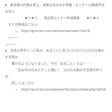
● 参加者の行動を変え、成果を生み出す研修・セミナーの構築手法
を学ぶ
★☆★☆ 高品質セミナー作成講座 ★☆★☆
ＤＶＤ教材はこちら
→ http://sp.m-stn.com/seminar/semsem/?sid=3t
┌───
┌────
● 文章が苦手だった私が、あることに気づいただけで人の心を動か
す文章が
書けるようになりました。その『あること』とは・・・
「読み手の心をググッと掴む！ 人の心を動かす文章の作り
方」
詳しくはこちら
→ http://sp.m-stn.com/seminar/bunsyou/index.php?sid=3t