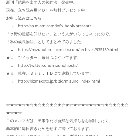
新刊「結果を出す人の勉強法」発売中。
現在、立ち読み用ＰＤＦを無料プレゼント中！
お申し込みはこちら
→ http://sp.m-stn.com/info_book/present/
「水野の足跡を知りたい」という人がいらっしゃったので、
『私の成長物語』としてまとめてみました。
→ https://mizunohiroshi.m-stn.com/archives/935139.html
★☆ ツイッター、毎日つぶやいてます。
→ http://twitter.com/mizunohioshi/
★☆ 現在、Ｂｉｚ．ＩＤにて連載しています！
→ http://bizmakoto.jp/bizid/mizuno_index.html
☆★☆★☆★☆★☆★☆★☆★☆★☆★☆★☆★☆★☆★☆★☆★☆
★☆★☆
このメルマガは、出来るだけ新鮮な気持ちをお届けしたく、
基本的に毎日書きためをせずに書いております。