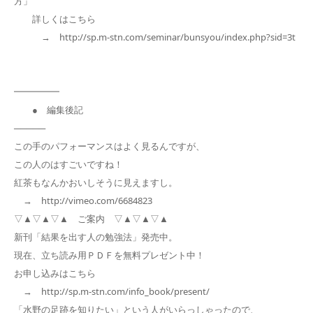
方」
詳しくはこちら
→ http://sp.m-stn.com/seminar/bunsyou/index.php?sid=3t
━━━━━
● 編集後記
─────
この手のパフォーマンスはよく見るんですが、
この人のはすごいですね！
紅茶もなんかおいしそうに見えますし。
→ http://vimeo.com/6684823
▽▲▽▲▽▲ ご案内 ▽▲▽▲▽▲
新刊「結果を出す人の勉強法」発売中。
現在、立ち読み用ＰＤＦを無料プレゼント中！
お申し込みはこちら
→ http://sp.m-stn.com/info_book/present/
「水野の足跡を知りたい」という人がいらっしゃったので、