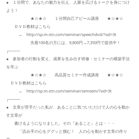
● １分間で、あなたの魅力を伝え、人脈を広げるトークを身につけ
よう！
★☆★☆ １分間自己アピール講座 ★☆★☆
ＤＶＤ教材はこちら
→ http://sp.m-stn.com/seminar/speechdvd/?sid=3t
先着100名の方には、9,800円→7,350円で提供中！
┌────
● 参加者の行動を変え、成果を生み出す研修・セミナーの構築手法
を学ぶ
★☆★☆ 高品質セミナー作成講座 ★☆★☆
ＤＶＤ教材はこちら
→ http://sp.m-stn.com/seminar/semsem/?sid=3t
┌────
● 文章が苦手だった私が、あることに気づいただけで人の心を動か
す文章が
書けるようになりました。その『あること』とは・・・
「読み手の心をググッと掴む！ 人の心を動かす文章の作り