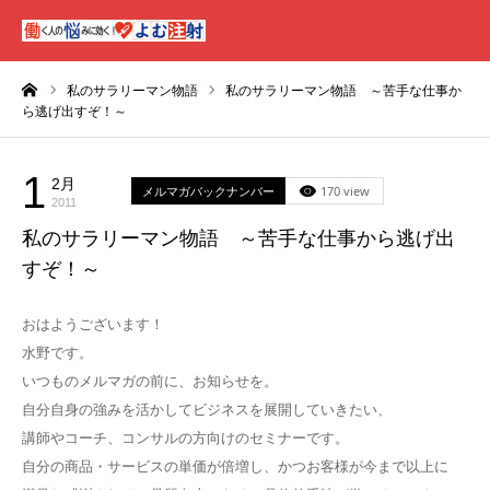
ーム
私のサラリーマン物語
私のサラリーマン物語 ～苦手な仕事か
ら逃げ出すぞ！～
1
2月
メルマガバックナンバー
170 view
2011
私のサラリーマン物語 ～苦手な仕事から逃げ出
すぞ！～
おはようございます！
水野です。
いつものメルマガの前に、お知らせを。
自分自身の強みを活かしてビジネスを展開していきたい、
講師やコーチ、コンサルの方向けのセミナーです。
自分の商品・サービスの単価が倍増し、かつお客様が今まで以上に