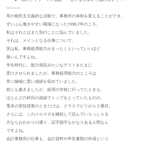
─────
草の根民主主義的な活動で、事務所の体制を変えることができ、
ずいぶん働きやすい職場になった1996,7年のころ。
私はそれとはまた別のことに悩んでいました。
それは、メインとなる仕事について。
実は私、事務処理能力がまったくといっていいほど
無いんですよね。
学生時代に、能力測定みたいなテストをたまに
受けさせられましたが、事務処理能力のところは
常に極端に悪い成績を収めていました。
前にも書きましたが、経理の学校に行ってたときも、
ほとんどの科目の成績でトップをとっていたものの、
電卓の実技授業のときだけは、クラスでビリから２番目。
さらには、このメルマガを継続して読んでいらっしゃる
方ならおわかりの通り、誤字脱字もかなりある人間なん
ですよね。
会計事務所の仕事も、会計資料や申告書類の作成という