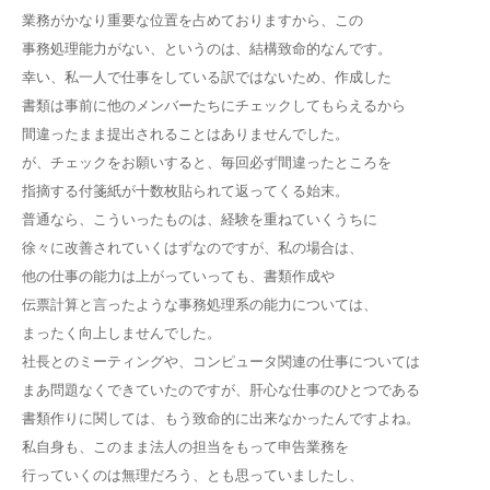
業務がかなり重要な位置を占めておりますから、この
事務処理能力がない、というのは、結構致命的なんです。
幸い、私一人で仕事をしている訳ではないため、作成した
書類は事前に他のメンバーたちにチェックしてもらえるから
間違ったまま提出されることはありませんでした。
が、チェックをお願いすると、毎回必ず間違ったところを
指摘する付箋紙が十数枚貼られて返ってくる始末。
普通なら、こういったものは、経験を重ねていくうちに
徐々に改善されていくはずなのですが、私の場合は、
他の仕事の能力は上がっていっても、書類作成や
伝票計算と言ったような事務処理系の能力については、
まったく向上しませんでした。
社長とのミーティングや、コンピュータ関連の仕事については
まあ問題なくできていたのですが、肝心な仕事のひとつである
書類作りに関しては、もう致命的に出来なかったんですよね。
私自身も、このまま法人の担当をもって申告業務を
行っていくのは無理だろう、とも思っていましたし、