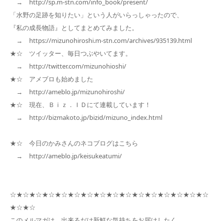
→ http://sp.m-stn.com/info_book/present/
「水野の足跡を知りたい」という人がいらっしゃったので、
『私の成長物語』としてまとめてみました。
→ https://mizunohiroshi.m-stn.com/archives/935139.html
★☆ ツイッター、毎日つぶやいてます。
→ http://twitter.com/mizunohioshi/
★☆ アメブロも始めました
→ http://ameblo.jp/mizunohiroshi/
★☆ 現在、Ｂｉｚ．ＩＤにて連載しています！
→ http://bizmakoto.jp/bizid/mizuno_index.html
★☆ 今日のかみさんのネコブログはこちら
→ http://ameblo.jp/keisukeatumi/
☆★☆★☆★☆★☆★☆★☆★☆★☆★☆★☆★☆★☆★☆★☆★☆
★☆★☆
このメルマガは、出来るだけ新鮮な気持ちをお届けしたく、