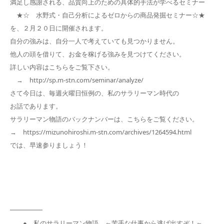
満足し感謝される、品質向上のための具体的手法が学べるセミナー
★☆ 水野式・自己分析によるゼロからの商品発掘セミナー☆★
を、２月２０日に開催されます。
自分の強みは、自分一人で考えていても見つかりません。
他人の頭を借りて、お金を稼げる強みを見つけてください。
詳しい内容はこちらをご覧下さい。
→ http://sp.m-stn.com/seminar/analyze/
さて今日は、毎週火曜日恒例の、私のサラリーマン時代の
お話であります。
サラリーマン物語のバックナンバーは、こちらをご覧ください。
→ https://mizunohiroshi.m-stn.com/archives/1264594.html
では、早速参りましょう！
━━━━━
● 私のサラリーマン物語 ～苦手な仕事から逃げ出すぞ！～