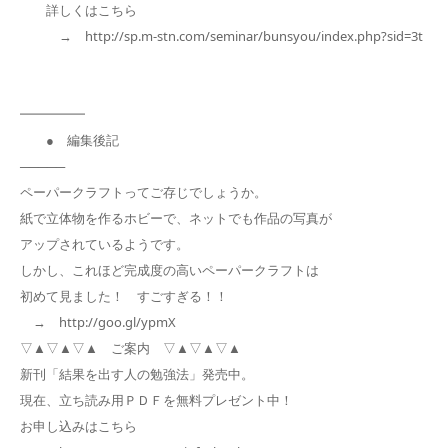
詳しくはこちら
→ http://sp.m-stn.com/seminar/bunsyou/index.php?sid=3t
━━━━━
● 編集後記
─────
ペーパークラフトってご存じでしょうか。
紙で立体物を作るホビーで、ネットでも作品の写真が
アップされているようです。
しかし、これほど完成度の高いペーパークラフトは
初めて見ました！ すごすぎる！！
→ http://goo.gl/ypmX
▽▲▽▲▽▲ ご案内 ▽▲▽▲▽▲
新刊「結果を出す人の勉強法」発売中。
現在、立ち読み用ＰＤＦを無料プレゼント中！
お申し込みはこちら