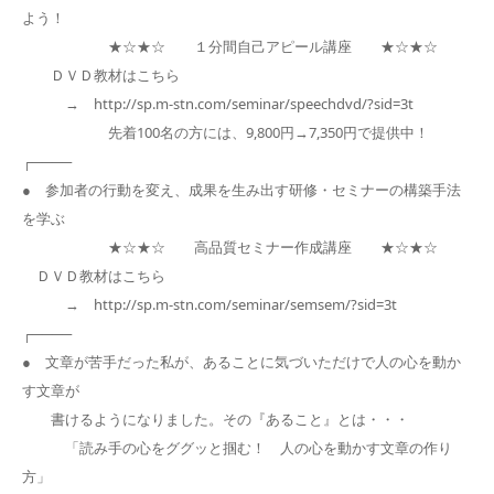
よう！
★☆★☆ １分間自己アピール講座 ★☆★☆
ＤＶＤ教材はこちら
→ http://sp.m-stn.com/seminar/speechdvd/?sid=3t
先着100名の方には、9,800円→7,350円で提供中！
┌────
● 参加者の行動を変え、成果を生み出す研修・セミナーの構築手法
を学ぶ
★☆★☆ 高品質セミナー作成講座 ★☆★☆
ＤＶＤ教材はこちら
→ http://sp.m-stn.com/seminar/semsem/?sid=3t
┌────
● 文章が苦手だった私が、あることに気づいただけで人の心を動か
す文章が
書けるようになりました。その『あること』とは・・・
「読み手の心をググッと掴む！ 人の心を動かす文章の作り
方」