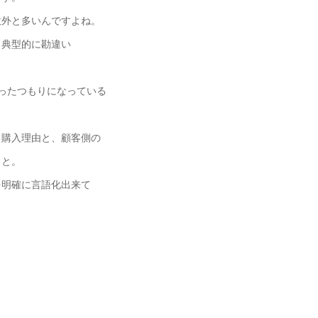
意外と多いんですよね。
、典型的に勘違い
ったつもりになっている
る購入理由と、顧客側の
こと。
を明確に言語化出来て