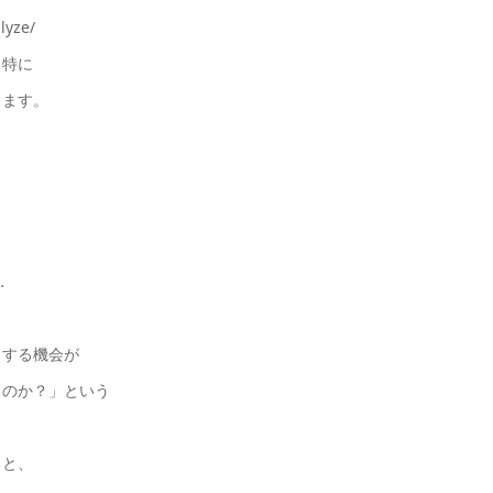
lyze/
、特に
します。
…
しする機会が
るのか？」という
ると、