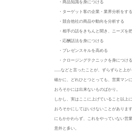
・商品知識を身につける
・ターゲット客の企業・業界分析をす
・競合他社の商品や動向を分析する
・相手の話をきちんと聞き、ニーズを把
・応酬話法を身につける
・プレゼンスキルを高める
・クロージングテクニックを身につけ
……などと言ったことが、ずらずらと上が
確かに、どれひとつとっても、営業マン
おろそかには出来ないものばかり。
しかし、実はここに上げていること以上
おろそかにしてはいけないことがありま
にもかかわらず、これをやっていない営
意外と多い。