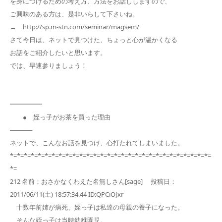
を身につけるための考え方、方法をお話ししますので、
ご興味のある方は、是非いらして下さいね。
→ http://sp.m-stn.com/seminar/magsem/
さて今日は、ネットで見つけた、ちょっと心が温かくなる
お話をご紹介したいと思います。
では、早速参りましょう！
━━━━━
● 姪っ子がお茶を買った理由
─────
ネットで、こんなお話を見つけ、心打たれてしまいました。
*=*=*=*=*=*=*=*=*=*=*=*=*=*=*=*=*=*=*=*=*=*=*=*=*=*=*=*=*=
*=
212 名前：おさかなくわえた名無しさん[sage] 投稿日：
2011/06/11(土) 18:57:34.44 ID:QPCiOJxr
十数年前姉が病死、姪っ子は私達の母親の養子になった。
そんな姪っ子は当時幼稚園児。