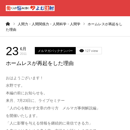
ーム
人間力・人間関係力・人間科学・人間学
ホームレスが再起をし
た理由
23
6月
メルマガバックナンバー
127 view
2011
ホームレスが再起をした理由
おはようございます！
水野です。
本編の前にお知らせを。
来月、7月23日に、ライブセミナー
「人の心を動かす文章の作り方 メルマガ事例解説編」
を開催いたします。
「人に影響を与える情報を継続的に発信できる力」