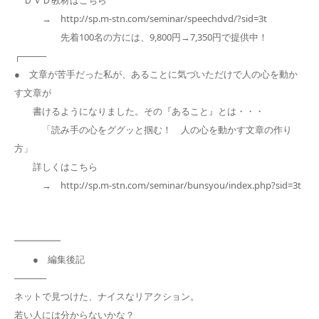
→ http://sp.m-stn.com/seminar/speechdvd/?sid=3t
先着100名の方には、9,800円→7,350円で提供中！
┌────
● 文章が苦手だった私が、あることに気づいただけで人の心を動か
す文章が
書けるようになりました。その『あること』とは・・・
「読み手の心をググッと掴む！ 人の心を動かす文章の作り
方」
詳しくはこちら
→ http://sp.m-stn.com/seminar/bunsyou/index.php?sid=3t
━━━━━
● 編集後記
─────
ネットで見つけた、ナイスなリアクション。
若い人には分からないかな？