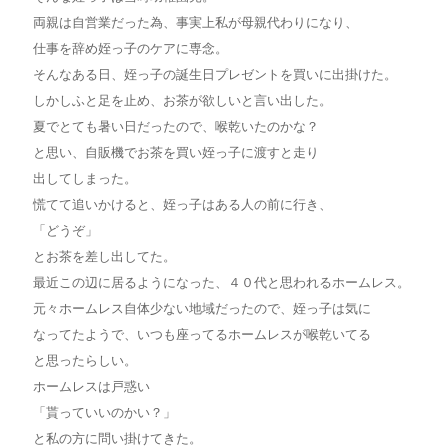
両親は自営業だった為、事実上私が母親代わりになり、
仕事を辞め姪っ子のケアに専念。
そんなある日、姪っ子の誕生日プレゼントを買いに出掛けた。
しかしふと足を止め、お茶が欲しいと言い出した。
夏でとても暑い日だったので、喉乾いたのかな？
と思い、自販機でお茶を買い姪っ子に渡すと走り
出してしまった。
慌てて追いかけると、姪っ子はある人の前に行き、
「どうぞ」
とお茶を差し出してた。
最近この辺に居るようになった、４０代と思われるホームレス。
元々ホームレス自体少ない地域だったので、姪っ子は気に
なってたようで、いつも座ってるホームレスが喉乾いてる
と思ったらしい。
ホームレスは戸惑い
「貰っていいのかい？」
と私の方に問い掛けてきた。