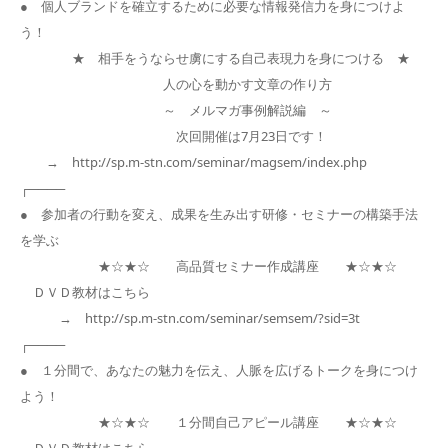
● 個人ブランドを確立するために必要な情報発信力を身につけよ
う！
★ 相手をうならせ虜にする自己表現力を身につける ★
人の心を動かす文章の作り方
～ メルマガ事例解説編 ～
次回開催は7月23日です！
→ http://sp.m-stn.com/seminar/magsem/index.php
┌────
● 参加者の行動を変え、成果を生み出す研修・セミナーの構築手法
を学ぶ
★☆★☆ 高品質セミナー作成講座 ★☆★☆
ＤＶＤ教材はこちら
→ http://sp.m-stn.com/seminar/semsem/?sid=3t
┌────
● １分間で、あなたの魅力を伝え、人脈を広げるトークを身につけ
よう！
★☆★☆ １分間自己アピール講座 ★☆★☆
ＤＶＤ教材はこちら