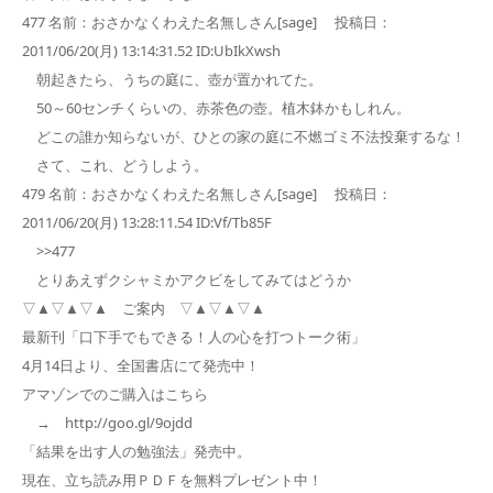
477 名前：おさかなくわえた名無しさん[sage] 投稿日：
2011/06/20(月) 13:14:31.52 ID:UbIkXwsh
朝起きたら、うちの庭に、壺が置かれてた。
50～60センチくらいの、赤茶色の壺。植木鉢かもしれん。
どこの誰か知らないが、ひとの家の庭に不燃ゴミ不法投棄するな！
さて、これ、どうしよう。
479 名前：おさかなくわえた名無しさん[sage] 投稿日：
2011/06/20(月) 13:28:11.54 ID:Vf/Tb85F
>>477
とりあえずクシャミかアクビをしてみてはどうか
▽▲▽▲▽▲ ご案内 ▽▲▽▲▽▲
最新刊「口下手でもできる！人の心を打つトーク術」
4月14日より、全国書店にて発売中！
アマゾンでのご購入はこちら
→ http://goo.gl/9ojdd
「結果を出す人の勉強法」発売中。
現在、立ち読み用ＰＤＦを無料プレゼント中！