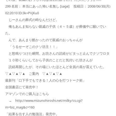
299 名前： 本当にあった怖い名無し [sage] 投稿日： 2008/06/30(月)
02:20:10 ID:3k+PVjKu0
じーさんの葬式の時なんだけど。
俺もあんま知らない親戚の子供（４～５歳）が葬儀中に騒いでい
た。
んで、あんまり酷かったので親戚のおっちゃんが
「うるせーぞこのクソ坊主！！」
と怒鳴りつけた瞬間、お坊さんの読経がピタっと止んでクソワロタ
１０秒くらいしてから子供のことだと気付いた坊さんが
読経再開したが、その場にいたほとんど全員の肩が震えていた。
▽▲▽▲▽▲ ご案内 ▽▲▽▲▽▲
最新刊「口下手でもできる！人の心を打つトーク術」
全国書店にて発売中！
アマゾンでのご購入はこちら
→ http://www.mizunohiroshi.net/milky/cs.cgi?
m=biz_mag&c=160
「結果を出す人の勉強法」発売中。