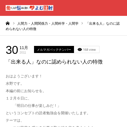
ーム
人間力・人間関係力・人間科学・人間学
「出来る人」なのに認
められない人の特徴
30
11月
メルマガバックナンバー
168 view
2011
「出来る人」なのに認められない人の特徴
おはようございます！
水野です。
本編の前にお知らせを。
１２月６日に、
「明日の仕事が楽しみだ！」
というコンセプトの読者勉強会を開催いたします。
テーマは、