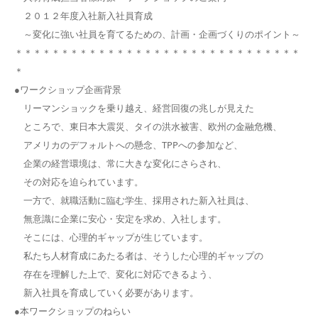
２０１２年度入社新入社員育成
～変化に強い社員を育てるための、計画・企画づくりのポイント～
＊＊＊＊＊＊＊＊＊＊＊＊＊＊＊＊＊＊＊＊＊＊＊＊＊＊＊＊＊＊＊
＊
●ワークショップ企画背景
リーマンショックを乗り越え、経営回復の兆しが見えた
ところで、東日本大震災、タイの洪水被害、欧州の金融危機、
アメリカのデフォルトへの懸念、TPPへの参加など、
企業の経営環境は、常に大きな変化にさらされ、
その対応を迫られています。
一方で、就職活動に臨む学生、採用された新入社員は、
無意識に企業に安心・安定を求め、入社します。
そこには、心理的ギャップが生じています。
私たち人材育成にあたる者は、そうした心理的ギャップの
存在を理解した上で、変化に対応できるよう、
新入社員を育成していく必要があります。
●本ワークショップのねらい