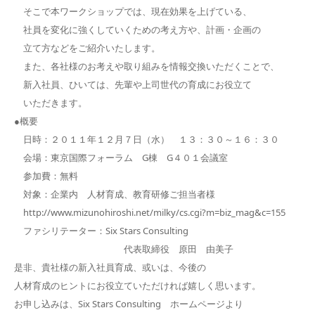
そこで本ワークショップでは、現在効果を上げている、
社員を変化に強くしていくための考え方や、計画・企画の
立て方などをご紹介いたします。
また、各社様のお考えや取り組みを情報交換いただくことで、
新入社員、ひいては、先輩や上司世代の育成にお役立て
いただきます。
●概要
日時：２０１１年１２月７日（水） １３：３０～１６：３０
会場：東京国際フォーラム G棟 G４０１会議室
参加費：無料
対象：企業内 人材育成、教育研修ご担当者様
http://www.mizunohiroshi.net/milky/cs.cgi?m=biz_mag&c=155
ファシリテーター：Six Stars Consulting
代表取締役 原田 由美子
是非、貴社様の新入社員育成、或いは、今後の
人材育成のヒントにお役立ていただければ嬉しく思います。
お申し込みは、Six Stars Consulting ホームページより