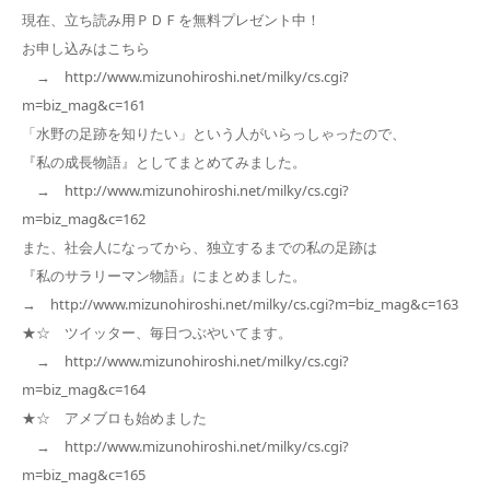
現在、立ち読み用ＰＤＦを無料プレゼント中！
お申し込みはこちら
→ http://www.mizunohiroshi.net/milky/cs.cgi?
m=biz_mag&c=161
「水野の足跡を知りたい」という人がいらっしゃったので、
『私の成長物語』としてまとめてみました。
→ http://www.mizunohiroshi.net/milky/cs.cgi?
m=biz_mag&c=162
また、社会人になってから、独立するまでの私の足跡は
『私のサラリーマン物語』にまとめました。
→ http://www.mizunohiroshi.net/milky/cs.cgi?m=biz_mag&c=163
★☆ ツイッター、毎日つぶやいてます。
→ http://www.mizunohiroshi.net/milky/cs.cgi?
m=biz_mag&c=164
★☆ アメブロも始めました
→ http://www.mizunohiroshi.net/milky/cs.cgi?
m=biz_mag&c=165