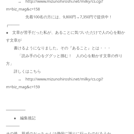
→ http://www.mizunohiroshi.net/milky/cs.cgi?
m=biz_mag&c=158
先着100名の方には、9,800円→7,350円で提供中！
┌────
● 文章が苦手だった私が、あることに気づいただけで人の心を動か
す文章が
書けるようになりました。その『あること』とは・・・
「読み手の心をググッと掴む！ 人の心を動かす文章の作り
方」
詳しくはこちら
→ http://www.mizunohiroshi.net/milky/cs.cgi?
m=biz_mag&c=159
━━━━━
● 編集後記
─────
その後、親戚のおっちゃんは僧侶に謝りに行ったのだろうか……