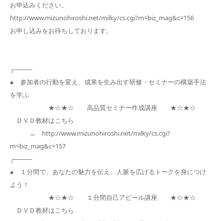
お申込みください。
http://www.mizunohiroshi.net/milky/cs.cgi?m=biz_mag&c=156
お申し込みをお待ちしております。
┌────
● 参加者の行動を変え、成果を生み出す研修・セミナーの構築手法
を学ぶ
★☆★☆ 高品質セミナー作成講座 ★☆★☆
ＤＶＤ教材はこちら
→ http://www.mizunohiroshi.net/milky/cs.cgi?
m=biz_mag&c=157
┌────
● １分間で、あなたの魅力を伝え、人脈を広げるトークを身につけ
よう！
★☆★☆ １分間自己アピール講座 ★☆★☆
ＤＶＤ教材はこちら