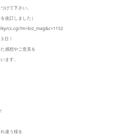
につけて下さい。
容を改訂しました）
lky/cs.cgi?m=biz_mag&c=1152
３日！
いた感想やご意見を
思います。
！
すれ違う様を