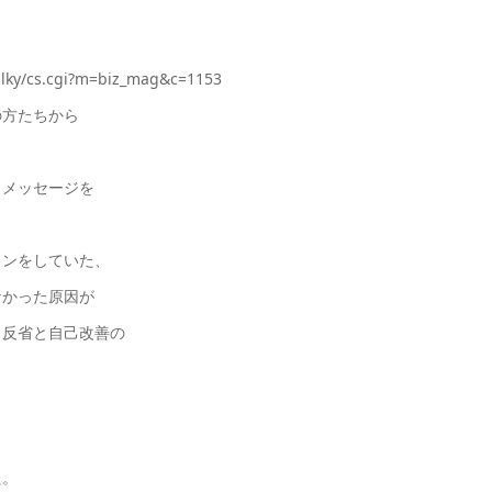
lky/cs.cgi?m=biz_mag&c=1153
の方たちから
、メッセージを
ョンをしていた、
なかった原因が
、反省と自己改善の
た。