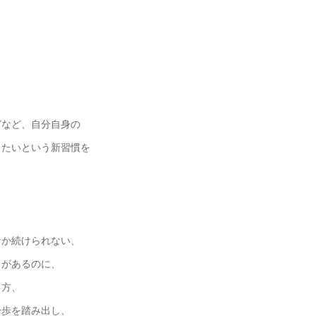
ガなど、自分自身の
きたいという新習慣を
なか続けられない、
とがあるのに、
る方、
一歩を踏み出し、