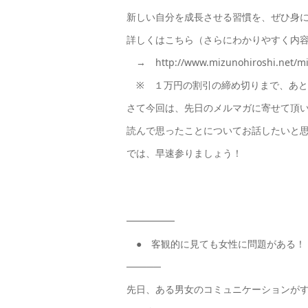
新しい自分を成長させる習慣を、ぜひ身
詳しくはこちら（さらにわかりやすく内
→ http://www.mizunohiroshi.net/mi
※ １万円の割引の締め切りまで、あと
さて今回は、先日のメルマガに寄せて頂
読んで思ったことについてお話したいと
では、早速参りましょう！
━━━━━
● 客観的に見ても女性に問題がある！
─────
先日、ある男女のコミュニケーションが