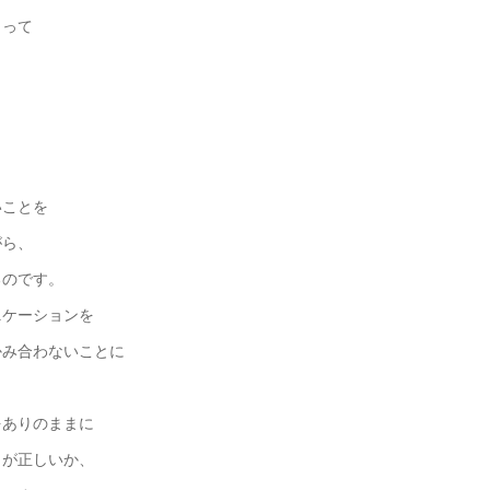
まって
いことを
がら、
るのです。
ニケーションを
かみ合わないことに
をありのままに
らが正しいか、