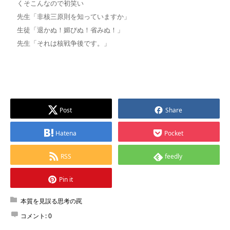
くそこんなので初笑い
先生「非核三原則を知っていますか」
生徒「退かぬ！媚びぬ！省みぬ！」
先生「それは核戦争後です。」
Post
Share
Hatena
Pocket
RSS
feedly
Pin it
本質を見誤る思考の罠
コメント:
0