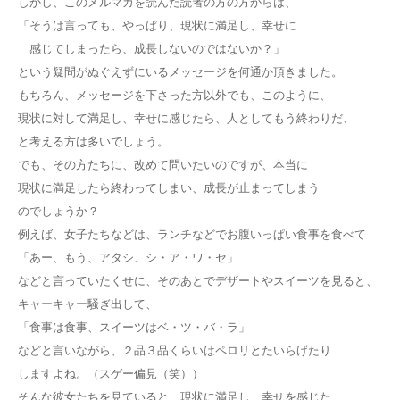
しかし、このメルマガを読んだ読者の方の方からは、
「そうは言っても、やっぱり、現状に満足し、幸せに
感じてしまったら、成長しないのではないか？」
という疑問がぬぐえずにいるメッセージを何通か頂きました。
もちろん、メッセージを下さった方以外でも、このように、
現状に対して満足し、幸せに感じたら、人としてもう終わりだ、
と考える方は多いでしょう。
でも、その方たちに、改めて問いたいのですが、本当に
現状に満足したら終わってしまい、成長が止まってしまう
のでしょうか？
例えば、女子たちなどは、ランチなどでお腹いっぱい食事を食べて
「あー、もう、アタシ、シ・ア・ワ・セ」
などと言っていたくせに、そのあとでデザートやスイーツを見ると、
キャーキャー騒ぎ出して、
「食事は食事、スイーツはベ・ツ・バ・ラ」
などと言いながら、２品３品くらいはペロリとたいらげたり
しますよね。（スゲー偏見（笑））
そんな彼女たちを見ていると、現状に満足し、幸せを感じた