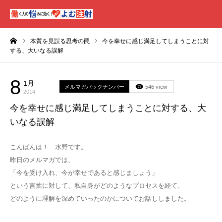
ーム
本質を見誤る思考の罠
今を幸せに感じ満足してしまうことに対
する、大いなる誤解
8
1月
メルマガバックナンバー
546 view
2014
今を幸せに感じ満足してしまうことに対する、大
いなる誤解
こんばんは！ 水野です。
昨日のメルマガでは、
「今を受け入れ、今が幸せであると感じましょう」
という言葉に対して、私自身がどのようなプロセスを経て、
どのように理解を深めていったのかについてお話ししました。