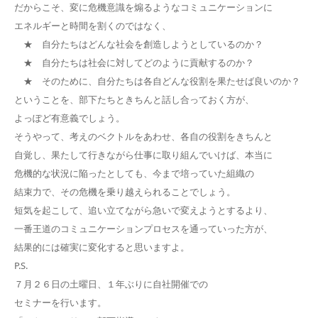
だからこそ、変に危機意識を煽るようなコミュニケーションに
エネルギーと時間を割くのではなく、
★ 自分たちはどんな社会を創造しようとしているのか？
★ 自分たちは社会に対してどのように貢献するのか？
★ そのために、自分たちは各自どんな役割を果たせば良いのか？
ということを、部下たちときちんと話し合っておく方が、
よっぽど有意義でしょう。
そうやって、考えのベクトルをあわせ、各自の役割をきちんと
自覚し、果たして行きながら仕事に取り組んでいけば、本当に
危機的な状況に陥ったとしても、今まで培っていた組織の
結束力で、その危機を乗り越えられることでしょう。
短気を起こして、追い立てながら急いで変えようとするより、
一番王道のコミュニケーションプロセスを通っていった方が、
結果的には確実に変化すると思いますよ。
P.S.
７月２６日の土曜日、１年ぶりに自社開催での
セミナーを行います。