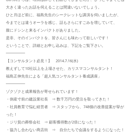
大きく違ったお話を伺えることは間違いないでしょう。
ひと月ほど前に、福島先生のシークレットな講演を伺いましたが、
今までとは違うオーラを感じ、話もさらにすごみを増していて、
腹にドシンと来るインパクトがありました。
是非、そのインパクトを、皆さんにも味わって欲しいです！
ということで、詳細とお申し込みは、下記をご覧下さい。
━━━━━
【コンサルタント必見！】 2014.7.16(水)
教えずして10社以上を上場させた、カリスマコンサルタント！
福島正伸先生による「超人気コンサルタント養成講座」
━━━━━
ゾクゾクと成果報告が寄せられています！
・倒産寸前の建設業社長 ⇒ 数千万円の受注を取ってきた！
・社員教育で悩む経営者 ⇒ スタッフから、748個の改善提案が挙が
った！
・ジリ貧の葬祭会社 ⇒ 顧客獲得数が2倍になった！
・協力し合わない商店街 ⇒ 自分たちで会議をするようになった！