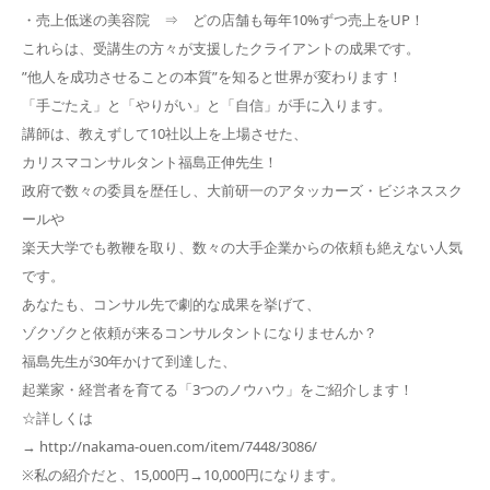
・売上低迷の美容院 ⇒ どの店舗も毎年10%ずつ売上をUP！
これらは、受講生の方々が支援したクライアントの成果です。
”他人を成功させることの本質”を知ると世界が変わります！
「手ごたえ」と「やりがい」と「自信」が手に入ります。
講師は、教えずして10社以上を上場させた、
カリスマコンサルタント福島正伸先生！
政府で数々の委員を歴任し、大前研一のアタッカーズ・ビジネススク
ールや
楽天大学でも教鞭を取り、数々の大手企業からの依頼も絶えない人気
です。
あなたも、コンサル先で劇的な成果を挙げて、
ゾクゾクと依頼が来るコンサルタントになりませんか？
福島先生が30年かけて到達した、
起業家・経営者を育てる「3つのノウハウ」をご紹介します！
☆詳しくは
→ http://nakama-ouen.com/item/7448/3086/
※私の紹介だと、15,000円→10,000円になります。