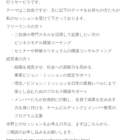
行うサービスです。
テーマはご自由ですが、主に以下のテーマをお持ちの方たちが
私のセッションを受けて下さっております。
フリーランスの方々
・ご自身の専門スキルを活用して起業したい方の
ビジネスモデル構築コーチング
・セミナーや研修カリキュラムの構築コンサルティング
経営者の方々
・組織を成長させ、社会への貢献力を高める、
事業ビジョン・ミッションの策定サポート
・理念／ビジョン／ミッションを日常の業務レベルにまで
落とし込むためのプロセス構築サポート
・メンバーたちが自発的に行動し、全員で成果を生み出す
力を身に付ける、チームビルディングとメンバー教育の
プログラム立案
水野とのセッションをお考えの方は、まずはこちらから、
ご相談のお申し込みをお願いします。
http://sp.m-stn.com/order/coach/index.html