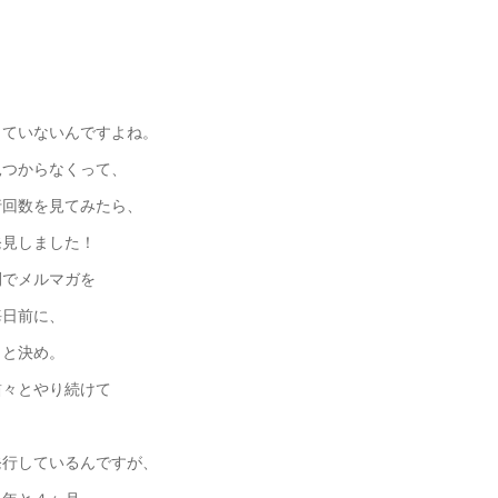
していないんですよね。
見つからなくって、
行回数を見てみたら、
発見しました！
刊でメルマガを
晦日前に、
、と決め。
粛々とやり続けて
発行しているんですが、