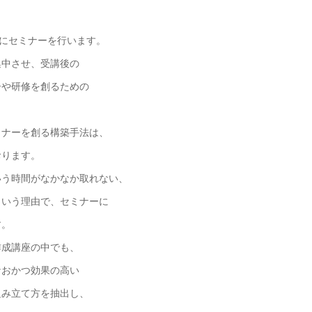
けにセミナーを行います。
集中させ、受講後の
ーや研修を創るための
ミナーを創る構築手法は、
おります。
いう時間がなかなか取れない、
という理由で、セミナーに
す。
作成講座の中でも、
なおかつ効果の高い
組み立て方を抽出し、