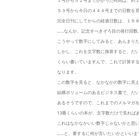
１号から５２号までかかった時間は、約
５３号から今日の４４４号までの日数を
完全日刊にしてからの経過日数は、１６
……なんか、記念すべきぞろ目の発行回数
こうやって数字にしてみると、あんまり
しかし、これを文字数に換算すると、だいた
くらい書いていますんで、これで計算すると、
なります。
この数字を見ると、なかなかの数字に見
結構ボリュームのあるビジネス書で、だい
あるそうですので、これまでのメルマガ
13冊くらいの本が、文字数だけで見れば
これはなかなかいい数字じゃないかと思
……と、要するに何が言いたいかといいま