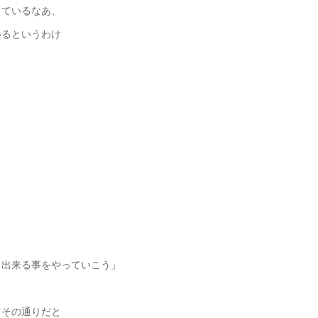
きているなあ、
いるというわけ
、出来る事をやっていこう」
てその通りだと