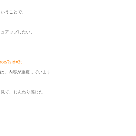
ということで、
シュアップしたい、
moe/?sid=3t
方は、内容が重複しています
を見て、じんわり感じた