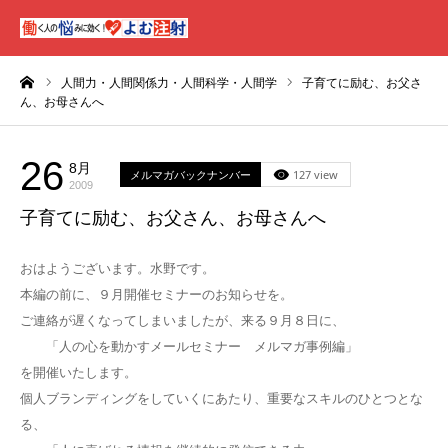
ーム
人間力・人間関係力・人間科学・人間学
子育てに励む、お父さ
ん、お母さんへ
26
8月
メルマガバックナンバー
127 view
2009
子育てに励む、お父さん、お母さんへ
おはようございます。水野です。
本編の前に、９月開催セミナーのお知らせを。
ご連絡が遅くなってしまいましたが、来る９月８日に、
「人の心を動かすメールセミナー メルマガ事例編」
を開催いたします。
個人ブランディングをしていくにあたり、重要なスキルのひとつとな
る、