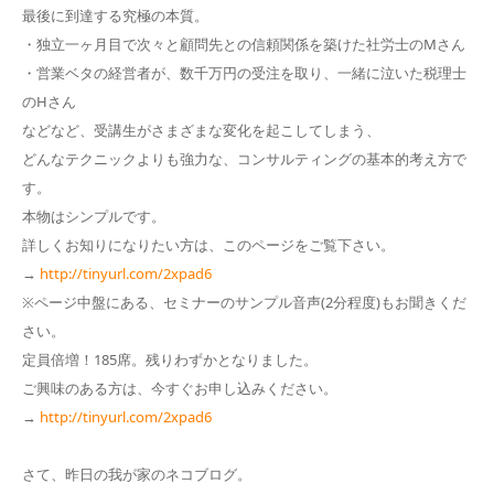
最後に到達する究極の本質。
・独立一ヶ月目で次々と顧問先との信頼関係を築けた社労士のMさん
・営業ベタの経営者が、数千万円の受注を取り、一緒に泣いた税理士
のHさん
などなど、受講生がさまざまな変化を起こしてしまう、
どんなテクニックよりも強力な、コンサルティングの基本的考え方で
す。
本物はシンプルです。
詳しくお知りになりたい方は、このページをご覧下さい。
→
http://tinyurl.com/2xpad6
※ページ中盤にある、セミナーのサンプル音声(2分程度)もお聞きくだ
さい。
定員倍増！185席。残りわずかとなりました。
ご興味のある方は、今すぐお申し込みください。
→
http://tinyurl.com/2xpad6
さて、昨日の我が家のネコブログ。