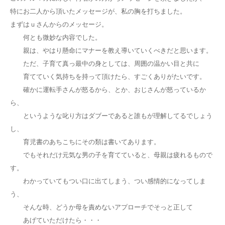
特にお二人から頂いたメッセージが、私の胸を打ちました。
まずはｕさんからのメッセージ。
何とも微妙な内容でした。
親は、やはり懸命にマナーを教え導いていくべきだと思います。
ただ、子育て真っ最中の身としては、周囲の温かい目と共に
育てていく気持ちを持って頂けたら、すごくありがたいです。
確かに運転手さんが怒るから、とか、おじさんが怒っているか
ら、
というような叱り方はダブーであると誰もが理解してるでしょう
し、
育児書のあちこちにその類は書いてあります。
でもそれだけ元気な男の子を育てていると、母親は疲れるもので
す。
わかっていてもつい口に出てしまう、つい感情的になってしま
う、
そんな時、どうか母を責めないアプローチでそっと正して
あげていただけたら・・・