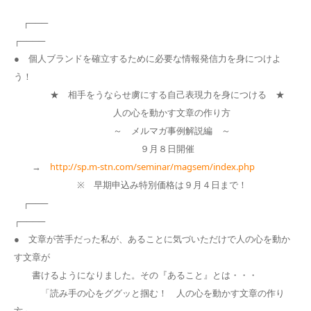
┌───
┌────
● 個人ブランドを確立するために必要な情報発信力を身につけよ
う！
★ 相手をうならせ虜にする自己表現力を身につける ★
人の心を動かす文章の作り方
～ メルマガ事例解説編 ～
９月８日開催
→
http://sp.m-stn.com/seminar/magsem/index.php
※ 早期申込み特別価格は９月４日まで！
┌───
┌────
● 文章が苦手だった私が、あることに気づいただけで人の心を動か
す文章が
書けるようになりました。その『あること』とは・・・
「読み手の心をググッと掴む！ 人の心を動かす文章の作り
方」