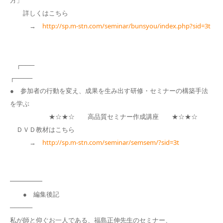
詳しくはこちら
→
http://sp.m-stn.com/seminar/bunsyou/index.php?sid=3t
┌───
┌────
● 参加者の行動を変え、成果を生み出す研修・セミナーの構築手法
を学ぶ
★☆★☆ 高品質セミナー作成講座 ★☆★☆
ＤＶＤ教材はこちら
→
http://sp.m-stn.com/seminar/semsem/?sid=3t
━━━━━
● 編集後記
─────
私が師と仰ぐお一人である、福島正伸先生のセミナー、