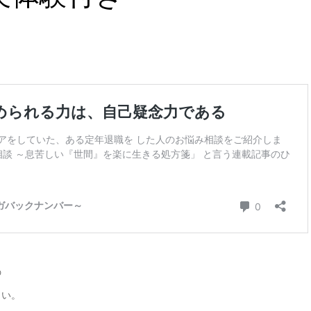
。
の
さい。