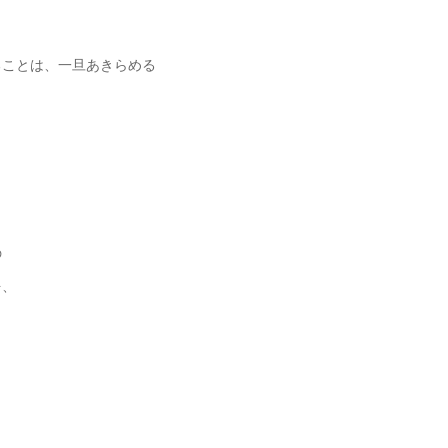
ることは、一旦あきらめる
の
を、