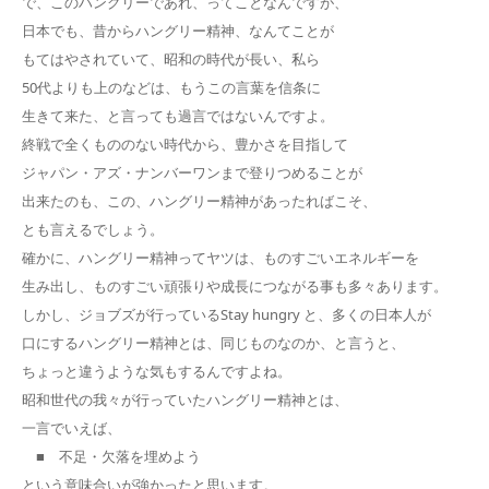
で、このハングリーであれ、ってことなんですが、
日本でも、昔からハングリー精神、なんてことが
もてはやされていて、昭和の時代が長い、私ら
50代よりも上のなどは、もうこの言葉を信条に
生きて来た、と言っても過言ではないんですよ。
終戦で全くもののない時代から、豊かさを目指して
ジャパン・アズ・ナンバーワンまで登りつめることが
出来たのも、この、ハングリー精神があったればこそ、
とも言えるでしょう。
確かに、ハングリー精神ってヤツは、ものすごいエネルギーを
生み出し、ものすごい頑張りや成長につながる事も多々あります。
しかし、ジョブズが行っているStay hungry と、多くの日本人が
口にするハングリー精神とは、同じものなのか、と言うと、
ちょっと違うような気もするんですよね。
昭和世代の我々が行っていたハングリー精神とは、
一言でいえば、
■ 不足・欠落を埋めよう
という意味合いが強かったと思います。