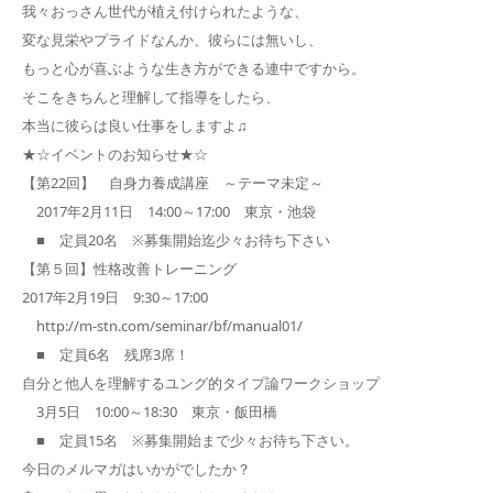
我々おっさん世代が植え付けられたような、
変な見栄やプライドなんか、彼らには無いし、
もっと心が喜ぶような生き方ができる連中ですから。
そこをきちんと理解して指導をしたら、
本当に彼らは良い仕事をしますよ♫
★☆イベントのお知らせ★☆
【第22回】 自身力養成講座 ～テーマ未定～
2017年2月11日 14:00～17:00 東京・池袋
■ 定員20名 ※募集開始迄少々お待ち下さい
【第５回】性格改善トレーニング
2017年2月19日 9:30～17:00
http://m-stn.com/seminar/bf/manual01/
■ 定員6名 残席3席！
自分と他人を理解するユング的タイプ論ワークショップ
3月5日 10:00～18:30 東京・飯田橋
■ 定員15名 ※募集開始まで少々お待ち下さい。
今日のメルマガはいかがでしたか？