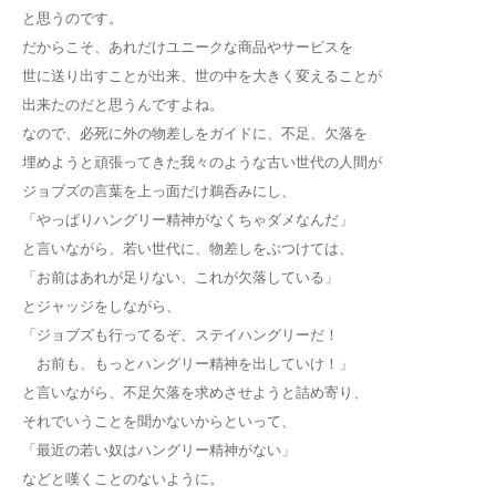
と思うのです。
だからこそ、あれだけユニークな商品やサービスを
世に送り出すことが出来、世の中を大きく変えることが
出来たのだと思うんですよね。
なので、必死に外の物差しをガイドに、不足、欠落を
埋めようと頑張ってきた我々のような古い世代の人間が
ジョブズの言葉を上っ面だけ鵜呑みにし、
「やっぱりハングリー精神がなくちゃダメなんだ」
と言いながら、若い世代に、物差しをぶつけては、
「お前はあれが足りない、これが欠落している」
とジャッジをしながら、
「ジョブズも行ってるぞ、ステイハングリーだ！
お前も、もっとハングリー精神を出していけ！」
と言いながら、不足欠落を求めさせようと詰め寄り、
それでいうことを聞かないからといって、
「最近の若い奴はハングリー精神がない」
などと嘆くことのないように。