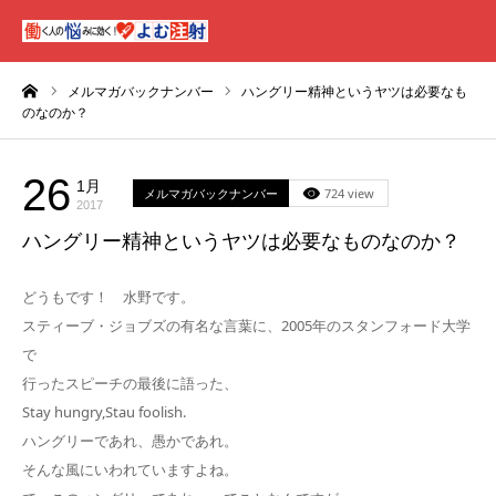
ーム
メルマガバックナンバー
ハングリー精神というヤツは必要なも
のなのか？
26
1月
メルマガバックナンバー
724 view
2017
ハングリー精神というヤツは必要なものなのか？
どうもです！ 水野です。
スティーブ・ジョブズの有名な言葉に、2005年のスタンフォード大学
で
行ったスピーチの最後に語った、
Stay hungry,Stau foolish.
ハングリーであれ、愚かであれ。
そんな風にいわれていますよね。